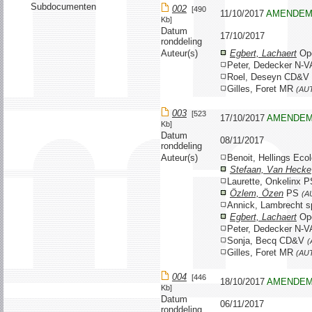
Subdocumenten
002
[490
11/10/2017
AMENDEM
Kb]
Datum
17/10/2017
ronddeling
Auteur(s)
Egbert, Lachaert
Op
Peter, Dedecker N-
Roel, Deseyn CD&V
Gilles, Foret MR
(AU
003
[523
17/10/2017
AMENDE
Kb]
Datum
08/11/2017
ronddeling
Auteur(s)
Benoit, Hellings Ec
Stefaan, Van Hecke
Laurette, Onkelinx 
Özlem, Özen
PS
(A
Annick, Lambrecht 
Egbert, Lachaert
Op
Peter, Dedecker N-
Sonja, Becq CD&V
(
Gilles, Foret MR
(AU
004
[446
18/10/2017
AMENDE
Kb]
Datum
06/11/2017
ronddeling