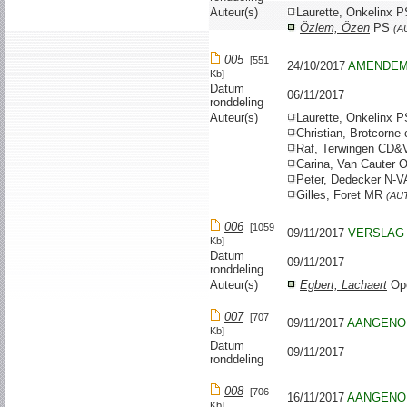
Auteur(s)
Laurette, Onkelinx 
Özlem, Özen
PS
(A
005
[551
24/10/2017
AMENDE
Kb]
Datum
06/11/2017
ronddeling
Auteur(s)
Laurette, Onkelinx 
Christian, Brotcorne
Raf, Terwingen CD
Carina, Van Cauter 
Peter, Dedecker N-
Gilles, Foret MR
(AU
006
[1059
09/11/2017
VERSLAG
Kb]
Datum
09/11/2017
ronddeling
Auteur(s)
Egbert, Lachaert
Op
007
[707
09/11/2017
AANGENO
Kb]
Datum
09/11/2017
ronddeling
008
[706
16/11/2017
AANGENO
Kb]