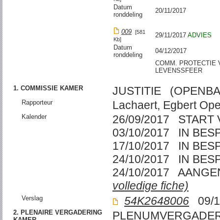
Datum
20/11/2017
ronddeling
009
[581
29/11/2017
ADVIES
Kb]
Datum
04/12/2017
ronddeling
COMM. PROTECTIE 
LEVENSSFEER
1. COMMISSIE KAMER
JUSTITIE (OPENBA
Rapporteur
Lachaert, Egbert Ope
Kalender
26/09/2017 START
03/10/2017 IN BE
17/10/2017 IN BE
24/10/2017 IN BE
24/10/2017 AANG
volledige fiche)
Verslag
54K2648006
09/1
2. PLENAIRE VERGADERING
PLENUMVERGADER
KAMER