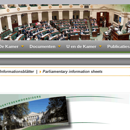
De Kamer
Documenten
U en de Kamer
Publicaties
n
Informationsblätter
|
Parliamentary information sheets