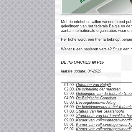
Met de infofiches willen we een breed pu
geledingen van het federale België en de
aantal internationale organisaties waar o
Per fiche wordt één thema beknopt behan
Wenst u een papieren versie? Stuur een m
DE INFOFICHES IN PDF
laatste update: 04-2025
01.00.
Ontstaan van België
02.00.
De scheiding der machten
03.00.
Geledingen van de federale Staa
04.00.
De Belgische Grondwet
05.00.
Bevoegdheidsverdeling
06.00.
De beleidsniveaus in het federal
07.00.
Statuut van het Staatshoofd
08.00.
Stamboom van het koninklijk hui
09.00.
Kamer van volksvertegenwoordig
09.01.
Kamer van volksvertegenwoordig
09.02.
Kamer van volksvertegenwoordige