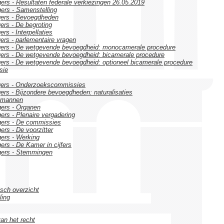
rs - Resultaten federale verkiezingen 26.05.2019
ers - Samenstelling
gers - Bevoegdheden
rs - De begroting
s - Interpellaties
rs - parlementaire vragen
gers - De wetgevende bevoegdheid: monocamerale procedure
ers - De wetgevende bevoegdheid: bicamerale procedure
ers - De wetgevende bevoegdheid: optioneel bicamerale procedure
sie
gers - Onderzoekscommissies
rs - Bijzondere bevoegdheden: naturalisaties
dsmannen
ers - Organen
rs - Plenaire vergadering
gers - De commissies
rs - De voorzitter
ers - Werking
rs - De Kamer in cijfers
gers - Stemmingen
isch overzicht
ling
van het recht