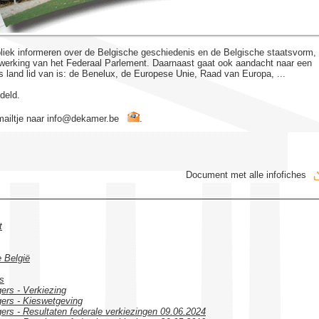
bliek informeren over de Belgische geschiedenis en de Belgische staatsvorm,
 werking van het Federaal Parlement. Daarnaast gaat ook aandacht naar een
ns land lid van is: de Benelux, de Europese Unie, Raad van Europa, ...
deld.
ailtje naar
eb.remaked@ofni
.
Document met alle infofiches
t
e België
s
ers - Verkiezing
ers - Kieswetgeving
rs - Resultaten federale verkiezingen 09.06.2024