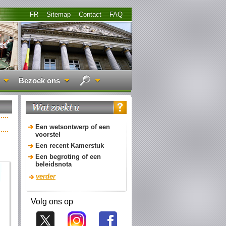
FR
Sitemap
Contact
FAQ
Bezoek ons
Een wetsontwerp of een
voorstel
Een recent Kamerstuk
Een begroting of een
beleidsnota
verder
Volg ons op