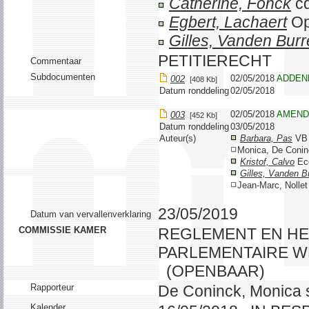
Catherine, Fonck
c
Egbert, Lachaert
Op
Gilles, Vanden Burr
PETITIERECHT
Commentaar
Subdocumenten
02/05/2018
ADDEN
002
[408 Kb]
Datum ronddeling
02/05/2018
02/05/2018
AMEND
003
[452 Kb]
Datum ronddeling
03/05/2018
Auteur(s)
Barbara, Pas
V
Monica, De Coni
Kristof, Calvo
Ec
Gilles, Vanden B
Jean-Marc, Nolle
23/05/2019
Datum van vervallenverklaring
COMMISSIE KAMER
REGLEMENT EN HE
PARLEMENTAIRE 
(OPENBAAR)
Rapporteur
De Coninck, Monica 
Kalender