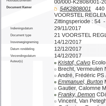
Hoofddocumenten
00/000-K2808/001-2
Document Kamer
54K2808001
440 
VOORSTEL REGLE
Zittingsperiode : 54 
29/11/2017
Indieningsdatum
21 VOORSTEL REG
Document type
14/12/2017
Inoverwegingneming
12/12/2017
Datum ronddeling
14/12/2017
Verzendingsdatum
Auteur(s)
Kristof, Calvo
Ecolo
Brecht, Vermeulen
André, Frédéric PS
Emmanuel, Burton
Gautier, Calomne
Franky, Demon
CD
Vincent, Van Pet