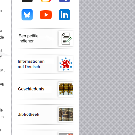
ne
e
an
 de
nt
f.
GM,
aag
de
en
p