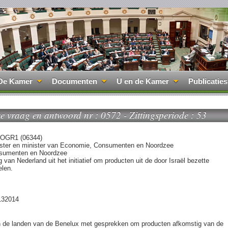
De Kamer
Documenten
U en de Kamer
Publicaties
jke vraag en antwoord nr : 0572 - Zittingsperiode : 53
OGR1 (06344)
ister en minister van Economie, Consumenten en Noordzee
sumenten en Noordzee
 van Nederland uit het initiatief om producten uit de door Israël bezette
elen.
132014
en de landen van de Benelux met gesprekken om producten afkomstig van de