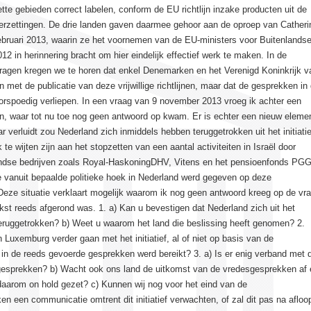
ette gebieden correct labelen, conform de EU richtlijn inzake producten uit de
derzettingen. De drie landen gaven daarmee gehoor aan de oproep van Catheri
ebruari 2013, waarin ze het voornemen van de EU-ministers voor Buitenlands
12 in herinnering bracht om hier eindelijk effectief werk te maken. In de
vragen kregen we te horen dat enkel Denemarken en het Verenigd Koninkrijk v
n met de publicatie van deze vrijwillige richtlijnen, maar dat de gesprekken in
orspoedig verliepen. In een vraag van 9 november 2013 vroeg ik achter een
n, waar tot nu toe nog geen antwoord op kwam. Er is echter een nieuw eleme
 verluidt zou Nederland zich inmiddels hebben teruggetrokken uit het initiatie
 te wijten zijn aan het stopzetten van een aantal activiteiten in Israël door
ndse bedrijven zoals Royal-HaskoningDHV, Vitens en het pensioenfonds PG
ie vanuit bepaalde politieke hoek in Nederland werd gegeven op deze
Deze situatie verklaart mogelijk waarom ik nog geen antwoord kreeg op de vr
kst reeds afgerond was. 1. a) Kan u bevestigen dat Nederland zich uit het
t teruggetrokken? b) Weet u waarom het land die beslissing heeft genomen? 2.
n Luxemburg verder gaan met het initiatief, al of niet op basis van de
 in de reeds gevoerde gesprekken werd bereikt? 3. a) Is er enig verband met 
gesprekken? b) Wacht ook ons land de uitkomst van de vredesgesprekken af 
ef daarom on hold gezet? c) Kunnen wij nog voor het eind van de
n een communicatie omtrent dit initiatief verwachten, of zal dit pas na afloo