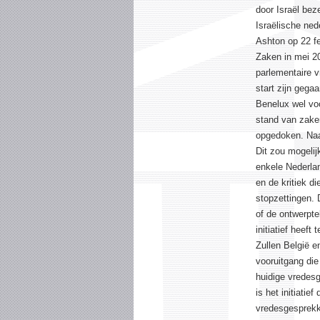
door Israël bez
Israëlische ne
Ashton op 22 f
Zaken in mei 20
parlementaire 
start zijn gegaa
Benelux wel vo
stand van zake
opgedoken. Naar
Dit zou mogelijk
enkele Nederla
en de kritiek d
stopzettingen. 
of de ontwerpte
initiatief heef
Zullen België e
vooruitgang die
huidige vredes
is het initiati
vredesgesprekke