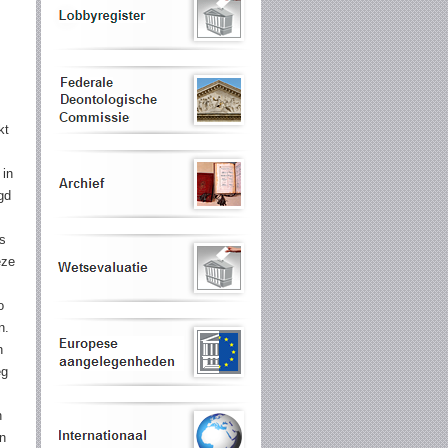
kt
 in
gd
as
eze
o
n.
n
eg
n
en