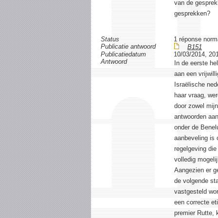
van de gesprek
gesprekken?
Status
1 réponse norm
Publicatie antwoord
B151
Publicatiedatum
10/03/2014, 20
Antwoord
In de eerste h
aan een vrijwil
Israëlische ned
haar vraag, wer
door zowel mijn
antwoorden aang
onder de Benelu
aanbeveling is 
regelgeving die
volledig mogeli
Aangezien er ge
de volgende sta
vastgesteld wor
een correcte et
premier Rutte, 