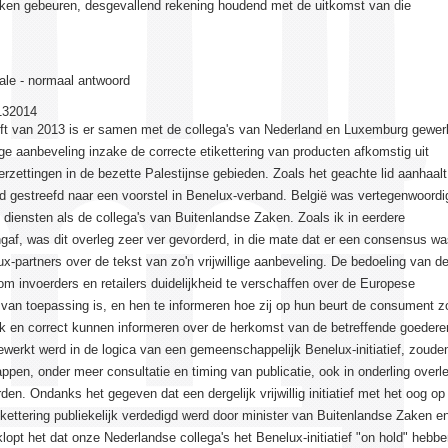
ken gebeuren, desgevallend rekening houdend met de uitkomst van die
ale - normaal antwoord
132014
elft van 2013 is er samen met de collega's van Nederland en Luxemburg gewer
lige aanbeveling inzake de correcte etikettering van producten afkomstig uit
erzettingen in de bezette Palestijnse gebieden. Zoals het geachte lid aanhaalt
d gestreefd naar een voorstel in Benelux-verband. België was vertegenwoordi
 diensten als de collega's van Buitenlandse Zaken. Zoals ik in eerdere
af, was dit overleg zeer ver gevorderd, in die mate dat er een consensus w
x-partners over de tekst van zo'n vrijwillige aanbeveling. De bedoeling van d
om invoerders en retailers duidelijkheid te verschaffen over de Europese
 van toepassing is, en hen te informeren hoe zij op hun beurt de consument z
jk en correct kunnen informeren over de herkomst van de betreffende goedere
werkt werd in de logica van een gemeenschappelijk Benelux-initiatief, zoude
ppen, onder meer consultatie en timing van publicatie, ook in onderling overl
den. Ondanks het gegeven dat een dergelijk vrijwillig initiatief met het oog op
ikettering publiekelijk verdedigd werd door minister van Buitenlandse Zaken e
klopt het dat onze Nederlandse collega's het Benelux-initiatief "on hold" hebb