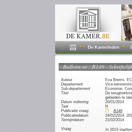
De Kamerleden
...
Bulletin nr : B149 - Schrifteli
Auteur
Eva Brems, EC
Departement
Vice-eerstemin
Sub-departement
Economie, Con
Titel
De terugtrekking
gebieden te lab
Datum indiening
20/01/2014
Taal
N
Publicatie vraag
B149
Publicatiedatum
24/02/2014, 20
Termijndatum
21/02/2014
Vraag
In 2013 startt