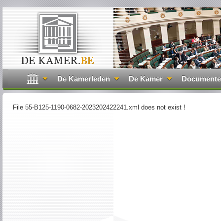
De Kamerleden
De Kamer
Document
File 55-B125-1190-0682-2023202422241.xml does not exist !