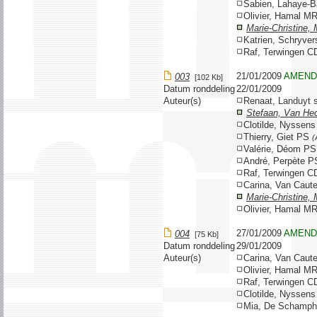
Sabien, Lahaye-B
Olivier, Hamal M
Marie-Christine,
Katrien, Schryv
Raf, Terwingen 
21/01/2009
AMEND
003
[102 Kb]
Datum ronddeling
22/01/2009
Auteur(s)
Renaat, Landuyt 
Stefaan, Van He
Clotilde, Nyssen
Thierry, Giet PS
(
Valérie, Déom P
André, Perpète 
Raf, Terwingen 
Carina, Van Caut
Marie-Christine,
Olivier, Hamal M
27/01/2009
AMEND
004
[75 Kb]
Datum ronddeling
29/01/2009
Auteur(s)
Carina, Van Caut
Olivier, Hamal M
Raf, Terwingen 
Clotilde, Nyssen
Mia, De Schamp