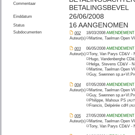
Commentaar
BETALINGSBEVEL
26/06/2008
Einddatum
16 AANGENOMEN
Status
Subdocumenten
18/03/2008
AMENDEMENT
002
Auteur(s)
Martine, Taelman Open V
06/05/2008
AMENDEMENT
003
Auteur(s)
Tony, Van Parys CD&V -
Hugo, Vandenberghe CD&
Helga, Stevens CD&V - 
Martine, Taelman Open V
Guy, Swennen sp.a+Vl.P
07/05/2008
AMENDEMENT
004
Auteur(s)
Martine, Taelman Open V
Guy, Swennen sp.a+Vl.P
Philippe, Mahoux PS
(AU
Francis, Delpérée cdH
(A
27/05/2008
AMENDEMENT
005
Auteur(s)
Martine, Taelman Open V
Tony, Van Parys CD&V -