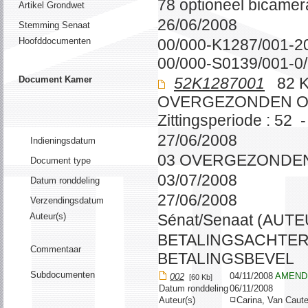
78 optioneel bicamer
Artikel Grondwet
26/06/2008
Stemming Senaat
Hoofddocumenten
00/000-K1287/001-2
00/000-S0139/001-0
Document Kamer
52K1287001
82 K
OVERGEZONDEN 
Zittingsperiode : 52 
27/06/2008
Indieningsdatum
03 OVERGEZONDE
Document type
03/07/2008
Datum ronddeling
27/06/2008
Verzendingsdatum
Auteur(s)
Sénat/Senaat (AUT
BETALINGSACHTER
Commentaar
BETALINGSBEVEL
Subdocumenten
04/11/2008
AMEND
002
[60 Kb]
Datum ronddeling
06/11/2008
Auteur(s)
Carina, Van Caut