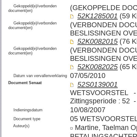
Gekoppeld(e)/verbonden
(GEKOPPELDE DO
document(en)
52K1285001
(59 K
Gekoppeld(e)/verbonden
(VERBONDEN DOC
document(en)
BESLISSINGEN OV
52K0082015
(76 K
Gekoppeld(e)/verbonden
(VERBONDEN DOC
document(en)
BESLISSINGEN OV
52K0082025
(65 K
07/05/2010
Datum van vervallenverklaring
Document Senaat
52S0139001
WETSVOORSTEL -
Zittingsperiode : 52 -
10/08/2007
Indieningsdatum
05 WETSVOORSTE
Document type
Auteur(s)
Martine, Taelman O
BETALINGSACHTER