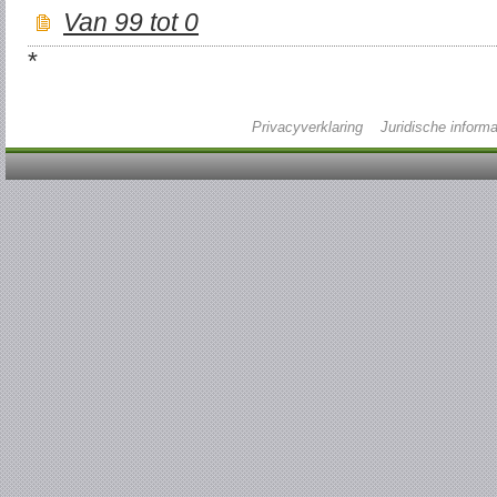
Van 99 tot 0
*
Privacyverklaring
Juridische informa