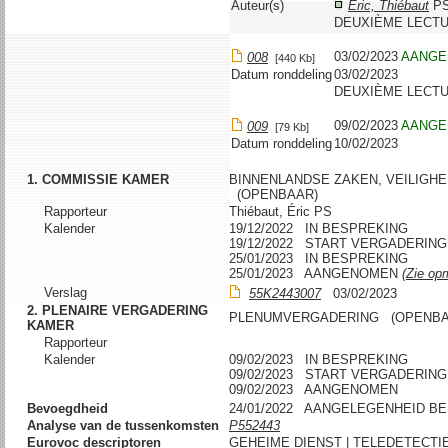
Auteur(s)
Éric, Thiébaut
P
DEUXIÈME LECTU
03/02/2023
AANGE
008
[440 Kb]
Datum ronddeling
03/02/2023
DEUXIÈME LECTU
09/02/2023
AANGE
009
[79 Kb]
Datum ronddeling
10/02/2023
1. COMMISSIE KAMER
BINNENLANDSE ZAKEN, VEILIGHE
(OPENBAAR)
Rapporteur
Thiébaut, Éric PS
Kalender
19/12/2022 IN BESPREKING
19/12/2022 START VERGADERING
25/01/2023 IN BESPREKING
25/01/2023 AANGENOMEN
(Zie opm
Verslag
55K2443007
03/02/2023
2. PLENAIRE VERGADERING
PLENUMVERGADERING (OPENBA
KAMER
Rapporteur
Kalender
09/02/2023 IN BESPREKING
09/02/2023 START VERGADERING
09/02/2023 AANGENOMEN
Bevoegdheid
24/01/2022 AANGELEGENHEID B
Analyse van de tussenkomsten
P552443
Eurovoc descriptoren
GEHEIME DIENST | TELEDETECTI