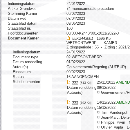
Indieningsdatum
24/01/2022
Artikel Grondwet
74 monocamerale procedure
Stemming Kamer
09/02/2023
Datum wet
07/04/2023
Staatsblad datum
09/06/2023
Staatsblad nr.
160
Hoofddocumenten
00/000-K2443/001-2021/2022-0
Document Kamer
55K2443001
1696 Kb
WETSONTWERP - KAMER
Zittingsperiode : 55 - Zitting : 2021/
Indieningsdatum
24/01/2022
Document type
02 WETSONTWERP
Datum ronddeling
01/02/2022
Auteur(s)
Gouvernement/Regering (AUTEUR)
Einddatum
09/02/2023
Status
16 AANGENOMEN
Subdocumenten
25/11/2022
AMEND
002
[813 Kb]
Datum ronddeling
09/12/2022
Auteur(s)
Gouvernement/R
14/12/2022
AMEND
003
[192 Kb]
Datum ronddeling
15/12/2022
Auteur(s)
Tim, Vandenpu
Jean-Marc, De
Philippe, Pivi
Olivier, Vajda 