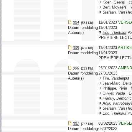
Koen, Geens 
Bert, Moyaers 
Stefaan, Van He
11/01/2023
VERSL
004
[581 Kb]
Datum ronddeling
11/01/2023
Auteur(s)
Éric, Thiébaut
P
PREMIÈRE LECTU
11/01/2023
ARTIK
005
[437 Kb]
Datum ronddeling
11/01/2023
PREMIÈRE LECTU
25/01/2023
AMEND
006
[229 Kb]
Datum ronddeling
27/01/2023
Auteur(s)
Tim, Vandenpu
Jean-Marc, De
Philippe, Pivi
Olivier, Vajda 
Franky, Demon
c
Anja, Vanrobaey
Stefaan, Van He
Éric, Thiébaut
P
03/02/2023
VERSL
007
[747 Kb]
Datum ronddeling
03/02/2023