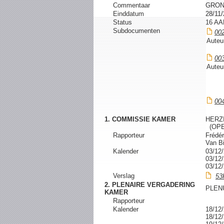
Commentaar
GRON
Einddatum
28/11
Status
16 A
Subdocumenten
00
Auteu
00
Auteu
00
1. COMMISSIE KAMER
HERZ
(OPE
Rapporteur
Frédér
Van B
Kalender
03/1
03/1
03/1
Verslag
53
2. PLENAIRE VERGADERING
PLEN
KAMER
Rapporteur
Kalender
18/1
18/1