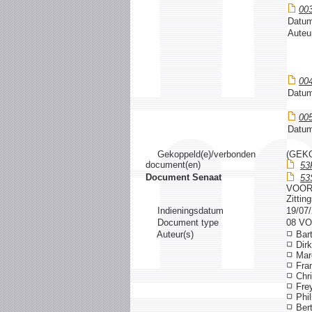
00
Datum
Auteu
00
Datum
00
Datum
Gekoppeld(e)/verbonden
(GEK
document(en)
53
Document Senaat
53
VOOR
Zittin
Indieningsdatum
19/07
Document type
08 V
Auteur(s)
Bart
Dir
Mar
Fran
Chri
Frey
Phi
Bert