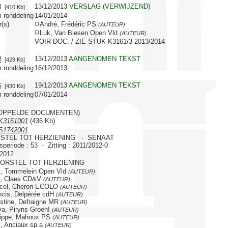
13/12/2013
VERSLAG (VERWIJZEND)
3
[410 Kb]
 ronddeling
14/01/2014
r(s)
André, Frédéric PS
(AUTEUR)
Luk, Van Biesen Open Vld
(AUTEUR)
VOIR DOC. / ZIE STUK K3161/3-2013/2014
13/12/2013
AANGENOMEN TEKST
4
[428 Kb]
 ronddeling
16/12/2013
19/12/2013
AANGENOMEN TEKST
5
[430 Kb]
 ronddeling
07/01/2014
OPPELDE DOCUMENTEN)
K3161001
(436 Kb)
S1742001
STEL TOT HERZIENING - SENAAT
gsperiode : 53 - Zitting : 2011/2012-0
/2012
OORSTEL TOT HERZIENING
, Tommelein Open Vld
(AUTEUR)
k, Claes CD&V
(AUTEUR)
cel, Cheron ECOLO
(AUTEUR)
cis, Delpérée cdH
(AUTEUR)
stine, Defraigne MR
(AUTEUR)
a, Piryns Groen!
(AUTEUR)
lippe, Mahoux PS
(AUTEUR)
, Anciaux sp.a
(AUTEUR)