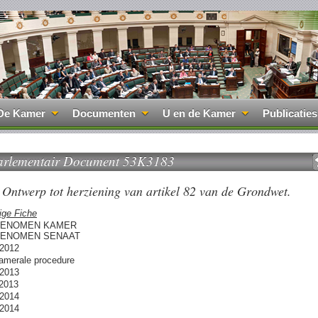
De Kamer
Documenten
U en de Kamer
Publicaties
arlementair Document 53K3183
Ontwerp tot herziening van artikel 82 van de Grondwet.
ige Fiche
ENOMEN KAMER
ENOMEN SENAAT
/2012
camerale procedure
/2013
/2013
/2014
/2014