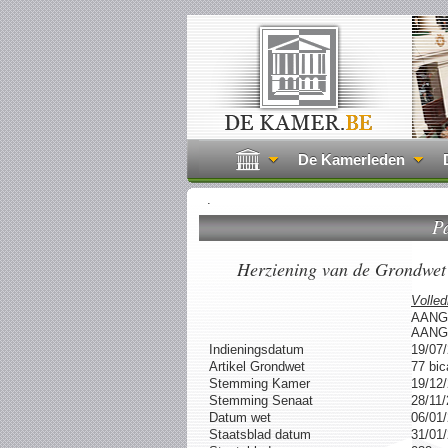
De Kamerleden
.
P
Herziening van de Grondwet 
Volled
AANG
AANG
Indieningsdatum
19/07
Artikel Grondwet
77 bi
Stemming Kamer
19/12
Stemming Senaat
28/11
Datum wet
06/01
Staatsblad datum
31/01