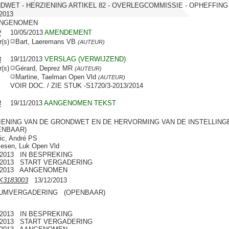
DWET - HERZIENING ARTIKEL 82 - OVERLEGCOMMISSIE - OPHEFFING
/2013
ANGENOMEN
10/05/2013
AMENDEMENT
2
r(s)
Bart, Laeremans VB
(AUTEUR)
19/11/2013
VERSLAG (VERWIJZEND)
3
r(s)
Gérard, Deprez MR
(AUTEUR)
Martine, Taelman Open Vld
(AUTEUR)
VOIR DOC. / ZIE STUK -S1720/3-2013/2014
19/11/2013
AANGENOMEN TEKST
4
IENING VAN DE GRONDWET EN DE HERVORMING VAN DE INSTELLING
NBAAR)
ic, André PS
iesen, Luk Open Vld
2/2013 IN BESPREKING
2/2013 START VERGADERING
2/2013 AANGENOMEN
K3183003
13/12/2013
UMVERGADERING (OPENBAAR)
2/2013 IN BESPREKING
2/2013 START VERGADERING