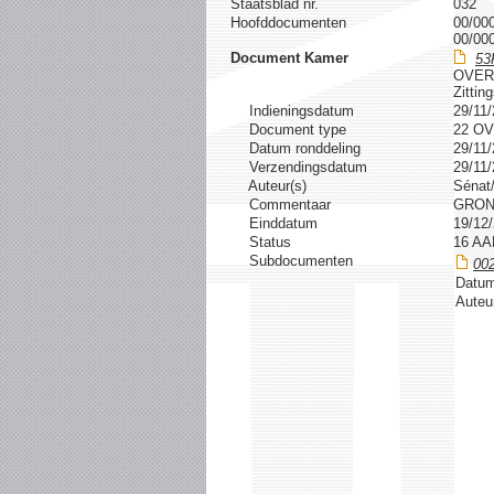
Staatsblad nr.
032
Hoofddocumenten
00/00
00/00
Document Kamer
53
OVER
Zittin
Indieningsdatum
29/11
Document type
22 O
Datum ronddeling
29/11
Verzendingsdatum
29/11
Auteur(s)
Sénat
Commentaar
GRON
Einddatum
19/12
Status
16 A
Subdocumenten
00
Datum
Auteu