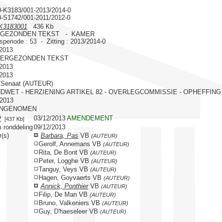
0-K3183/001-2013/2014-0
0-S1742/001-2011/2012-0
K3183001
436 Kb
GEZONDEN TEKST - KAMER
gsperiode : 53 - Zitting : 2013/2014-0
/2013
VERGEZONDEN TEKST
/2013
/2013
/Senaat (AUTEUR)
DWET - HERZIENING ARTIKEL 82 - OVERLEGCOMMISSIE - OPHEFFING
/2013
ANGENOMEN
03/12/2013
AMENDEMENT
2
[437 Kb]
 ronddeling
09/12/2013
r(s)
Barbara, Pas
VB
(AUTEUR)
Gerolf, Annemans VB
(AUTEUR)
Rita, De Bont VB
(AUTEUR)
Peter, Logghe VB
(AUTEUR)
Tanguy, Veys VB
(AUTEUR)
Hagen, Goyvaerts VB
(AUTEUR)
Annick, Ponthier
VB
(AUTEUR)
Filip, De Man VB
(AUTEUR)
Bruno, Valkeniers VB
(AUTEUR)
Guy, D'haeseleer VB
(AUTEUR)