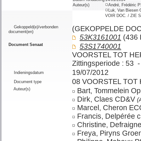
Auteur(s)
André, Frédéric 
Luk, Van Biesen
VOIR DOC. / ZIE 
Gekoppeld(e)/verbonden
(GEKOPPELDE DO
document(en)
53K3161001
(436 
Document Senaat
53S1740001
VOORSTEL TOT HE
Zittingsperiode : 53 -
19/07/2012
Indieningsdatum
08 VOORSTEL TOT
Document type
Auteur(s)
Bart, Tommelein O
Dirk, Claes CD&V
(
Marcel, Cheron E
Francis, Delpérée
Christine, Defraig
Freya, Piryns Groe