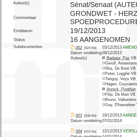
Auteur(s)
Sénat/Senaat (AUT
GRONDWET - HERZI
Commentaar
SPOEDPROCEDURE
19/12/2013
Einddatum
16 AANGENOMEN
Status
Subdocumenten
03/12/2013
AMEND
002
[424 Kb]
Datum ronddeling
09/12/2013
Auteur(s)
Barbara, Pas
V
Gerolf, Anneman
Rita, De Bont VB
Peter, Logghe V
Tanguy, Veys VB
Hagen, Goyvaert
Annick, Ponthier
Filip, De Man VB
Bruno, Valkenier
Guy, D'haeselee
19/12/2013
AANGE
003
[430 Kb]
Datum ronddeling
07/01/2014
13/12/2013
VERSL
004
[410 Kb]
Datum ronddeling
14/01/2014