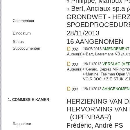
Philippe, Mahoux 
Bert, Anciaux sp.a
GRONDWET - HERZI
Commentaar
SPOEDPROCEDURE
28/11/2013
Einddatum
16 AANGENOMEN
Status
Subdocumenten
10/05/2013
AMENDEMENT
002
Auteur(s)
Bart, Laeremans VB
(AUT
19/11/2013
VERSLAG (VE
003
Auteur(s)
Gérard, Deprez MR
(AUTE
Martine, Taelman Open V
VOIR DOC. / ZIE STUK -S1
19/11/2013
AANGENOMEN
004
1. COMMISSIE KAMER
HERZIENING VAN 
HERVORMING VAN 
(OPENBAAR)
Rapporteur
Frédéric, André PS