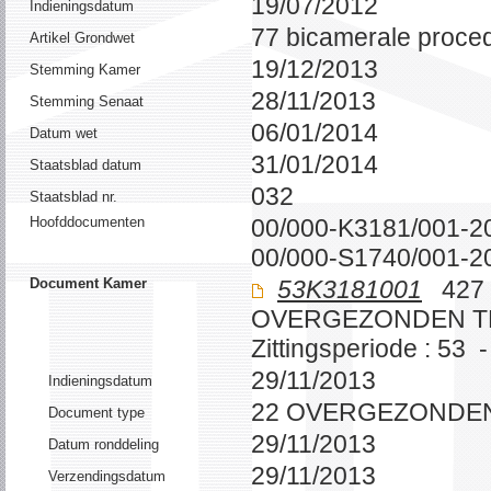
19/07/2012
Indieningsdatum
77 bicamerale proce
Artikel Grondwet
19/12/2013
Stemming Kamer
28/11/2013
Stemming Senaat
06/01/2014
Datum wet
31/01/2014
Staatsblad datum
032
Staatsblad nr.
Hoofddocumenten
00/000-K3181/001-2
00/000-S1740/001-2
Document Kamer
53K3181001
427 
OVERGEZONDEN T
Zittingsperiode : 53 
29/11/2013
Indieningsdatum
22 OVERGEZONDE
Document type
29/11/2013
Datum ronddeling
29/11/2013
Verzendingsdatum