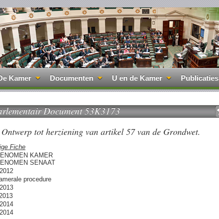
De Kamer
Documenten
U en de Kamer
Publicaties
arlementair Document 53K3173
Ontwerp tot herziening van artikel 57 van de Grondwet.
ige Fiche
ENOMEN KAMER
ENOMEN SENAAT
/2012
camerale procedure
/2013
/2013
/2014
/2014