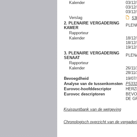
Kalender
03/1
03/1
03/1
Verslag
53
2. PLENAIRE VERGADERING
PLEN
KAMER
Rapporteur
Kalender
18/1
18/1
19/1
3. PLENAIRE VERGADERING
PLEN
SENAAT
Rapporteur
Kalender
26/1
28/1
Bevoegdheid
19/0
Analyse van de tussenkomsten
P5331
Eurovoc-hoofddescriptor
HERZ
Eurovoc descriptoren
BEVO
DE G
Kruispuntbank van de wetgeving
Chronologisch overzicht van de vergader