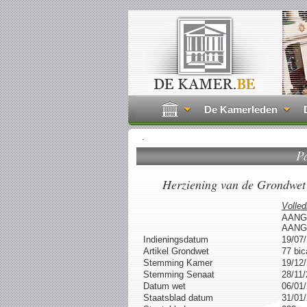
De Kamerleden
.
P
Herziening van de Grondwet 
Volled
AANG
AANG
Indieningsdatum
19/07
Artikel Grondwet
77 bi
Stemming Kamer
19/12
Stemming Senaat
28/11
Datum wet
06/01
Staatsblad datum
31/01