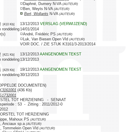
Daphné, Dumery N-VA
(AUTEUR)
Ben, Weyts N-VA
(AUTEUR)
Bert, Wollants
N-VA
(AUTEUR)
13/12/2013
VERSLAG (VERWIJZEND)
3
[410 Kb]
 ronddeling
14/01/2014
r(s)
André, Frédéric PS
(AUTEUR)
Luk, Van Biesen Open Vld
(AUTEUR)
VOIR DOC. / ZIE STUK K3161/3-2013/2014
13/12/2013
AANGENOMEN TEKST
4
[421 Kb]
 ronddeling
13/12/2013
19/12/2013
AANGENOMEN TEKST
5
[429 Kb]
 ronddeling
30/12/2013
OPPELDE DOCUMENTEN)
K3161001
(436 Kb)
S1732001
STEL TOT HERZIENING - SENAAT
gsperiode : 53 - Zitting : 2011/2012-0
/2012
OORSTEL TOT HERZIENING
lippe, Mahoux PS
(AUTEUR)
, Anciaux sp.a
(AUTEUR)
, Tommelein Open Vld
(AUTEUR)