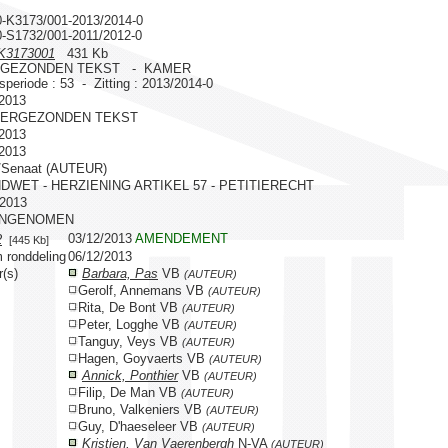
0-K3173/001-2013/2014-0
0-S1732/001-2011/2012-0
K3173001
431 Kb
GEZONDEN TEKST - KAMER
gsperiode : 53 - Zitting : 2013/2014-0
/2013
VERGEZONDEN TEKST
/2013
/2013
/Senaat (AUTEUR)
DWET - HERZIENING ARTIKEL 57 - PETITIERECHT
/2013
ANGENOMEN
03/12/2013
AMENDEMENT
2
[445 Kb]
 ronddeling
06/12/2013
r(s)
Barbara, Pas
VB
(AUTEUR)
Gerolf, Annemans VB
(AUTEUR)
Rita, De Bont VB
(AUTEUR)
Peter, Logghe VB
(AUTEUR)
Tanguy, Veys VB
(AUTEUR)
Hagen, Goyvaerts VB
(AUTEUR)
Annick, Ponthier
VB
(AUTEUR)
Filip, De Man VB
(AUTEUR)
Bruno, Valkeniers VB
(AUTEUR)
Guy, D'haeseleer VB
(AUTEUR)
Kristien, Van Vaerenbergh
N-VA
(AUTEUR)