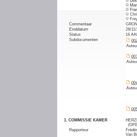
Dir
Mar
Fran
Chri
Frey
Commentaar
GRON
Einddatum
28/11
Status
16 A
Subdocumenten
00
Auteu
00
Auteu
00
Auteu
00
1. COMMISSIE KAMER
HERZ
(OPE
Rapporteur
Frédér
Van B