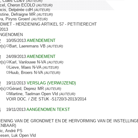
k, Claes CD&V
(AUTEUR)
cel, Cheron ECOLO
(AUTEUR)
cis, Delpérée cdH
(AUTEUR)
stine, Defraigne MR
(AUTEUR)
a, Piryns Groen!
(AUTEUR)
DWET - HERZIENING ARTIKEL 57 - PETITIERECHT
/2013
ANGENOMEN
10/05/2013
AMENDEMENT
2
r(s)
Bart, Laeremans VB
(AUTEUR)
24/09/2013
AMENDEMENT
3
r(s)
Karl, Vanlouwe N-VA
(AUTEUR)
Lieve, Maes N-VA
(AUTEUR)
Huub, Broers N-VA
(AUTEUR)
19/11/2013
VERSLAG (VERWIJZEND)
4
r(s)
Gérard, Deprez MR
(AUTEUR)
Martine, Taelman Open Vld
(AUTEUR)
VOIR DOC. / ZIE STUK -S1720/3-2013/2014
19/11/2013
AANGENOMEN TEKST
5
IENING VAN DE GRONDWET EN DE HERVORMING VAN DE INSTELLING
NBAAR)
ic, André PS
iesen, Luk Open Vld