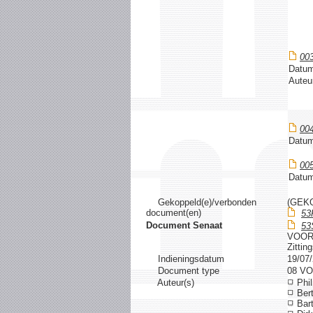
00
Datum
Auteu
00
Datum
00
Datum
Gekoppeld(e)/verbonden
(GEK
document(en)
53
Document Senaat
53
VOOR
Zittin
Indieningsdatum
19/07
Document type
08 V
Auteur(s)
Phi
Bert
Bart