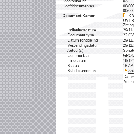
Staatsblad nr.
032
Hoofddocumenten
00/00
00/00
Document Kamer
53
OVER
Zittin
Indieningsdatum
29/11
Document type
22 O
Datum ronddeling
29/11
Verzendingsdatum
29/11
Auteur(s)
Sénat
Commentaar
GRON
Einddatum
19/12
Status
16 A
Subdocumenten
00
Datum
Auteu