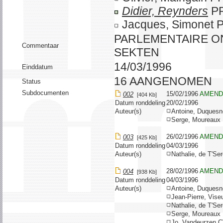
Didier, Reynders
P
Jacques, Simonet
PARLEMENTAIRE 
Commentaar
SEKTEN
14/03/1996
Einddatum
16 AANGENOMEN
Status
Subdocumenten
15/02/1996
AMEND
002
[404 Kb]
Datum ronddeling
20/02/1996
Auteur(s)
Antoine, Duque
Serge, Moureau
26/02/1996
AMEND
003
[425 Kb]
Datum ronddeling
04/03/1996
Auteur(s)
Nathalie, de T'S
28/02/1996
AMEND
004
[938 Kb]
Datum ronddeling
04/03/1996
Auteur(s)
Antoine, Duque
Jean-Pierre, Vise
Nathalie, de T'S
Serge, Moureau
Jo, Vandeurzen