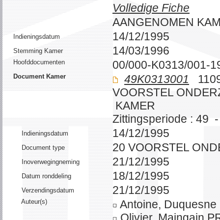
Volledige Fiche
AANGENOMEN KA
14/12/1995
Indieningsdatum
14/03/1996
Stemming Kamer
Hoofddocumenten
00/000-K0313/001-1
Document Kamer
49K0313001
1109
VOORSTEL ONDER
KAMER
Zittingsperiode : 49 
14/12/1995
Indieningsdatum
20 VOORSTEL ON
Document type
21/12/1995
Inoverwegingneming
18/12/1995
Datum ronddeling
21/12/1995
Verzendingsdatum
Auteur(s)
Antoine, Duquesn
Olivier, Maingain