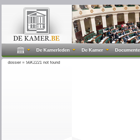
De Kamerleden
De Kamer
Document
dossier = 56K2221 not found