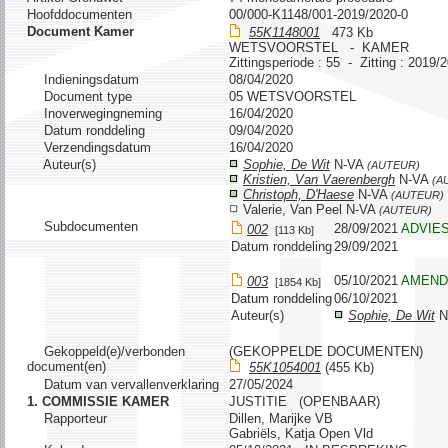
Hoofddocumenten
00/000-K1148/001-2019/2020-0
Document Kamer
55K1148001
473 Kb
WETSVOORSTEL - KAMER
Zittingsperiode : 55 - Zitting : 2019/
Indieningsdatum
08/04/2020
Document type
05 WETSVOORSTEL
Inoverwegingneming
16/04/2020
Datum ronddeling
09/04/2020
Verzendingsdatum
16/04/2020
Auteur(s)
Sophie, De Wit
N-VA
(AUTEUR)
Kristien, Van Vaerenbergh
N-VA
(A
Christoph, D'Haese
N-VA
(AUTEUR)
Valerie, Van Peel N-VA
(AUTEUR)
Subdocumenten
28/09/2021
ADVIES
002
[113 Kb]
Datum ronddeling
29/09/2021
05/10/2021
AMEND
003
[1854 Kb]
Datum ronddeling
06/10/2021
Auteur(s)
Sophie, De Wit
N
Gekoppeld(e)/verbonden
(GEKOPPELDE DOCUMENTEN)
document(en)
55K1054001
(455 Kb)
Datum van vervallenverklaring
27/05/2024
1. COMMISSIE KAMER
JUSTITIE (OPENBAAR)
Rapporteur
Dillen, Marijke VB
Gabriëls, Katja Open Vld