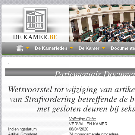
De Kamerleden
De Kamer
Document
.
Parlementair Docume
Wetsvoorstel tot wijziging van artik
van Strafvordering betreffende de 
met gesloten deuren bij seks
Volledige Fiche
VERVALLEN KAMER
Indieningsdatum
08/04/2020
Artikel Grondwet
74 monocamerale procedure