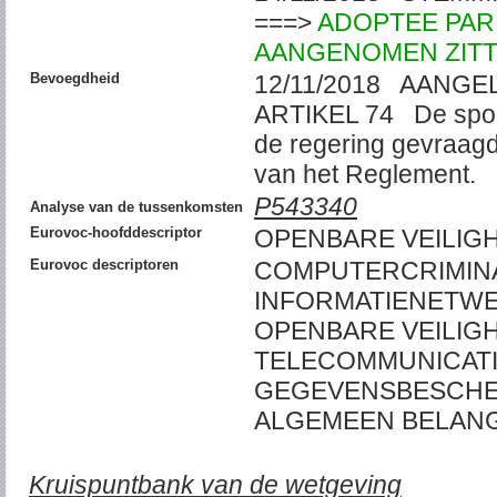
===>
ADOPTEE PAR 
AANGENOMEN ZITT
Bevoegdheid
12/11/2018 AANGE
ARTIKEL 74 De spoe
de regering gevraagd
van het Reglement
P543340
Analyse van de tussenkomsten
Eurovoc-hoofddescriptor
OPENBARE VEILIG
Eurovoc descriptoren
COMPUTERCRIMINAL
INFORMATIENETWER
OPENBARE VEILIGH
TELECOMMUNICATI
GEGEVENSBESCHER
ALGEMEEN BELAN
Kruispuntbank van de wetgeving