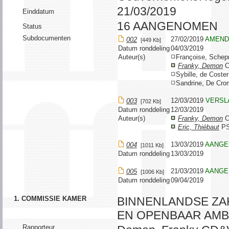
21/03/2019
Einddatum
16 AANGENOMEN
Status
Subdocumenten
27/02/2019
AMEND
002
[449 Kb]
Datum ronddeling
04/03/2019
Auteur(s)
Françoise, Sch
Franky, Demon
C
Sybille, de Cost
Sandrine, De Cr
12/03/2019
VERSL
003
[702 Kb]
Datum ronddeling
12/03/2019
Auteur(s)
Franky, Demon
C
Eric, Thiébaut
P
13/03/2019
AANGE
004
[1011 Kb]
Datum ronddeling
13/03/2019
21/03/2019
AANGE
005
[1006 Kb]
Datum ronddeling
09/04/2019
1. COMMISSIE KAMER
BINNENLANDSE ZA
EN OPENBAAR AMB
Rapporteur