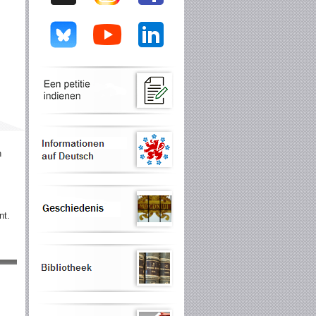
n
nt.