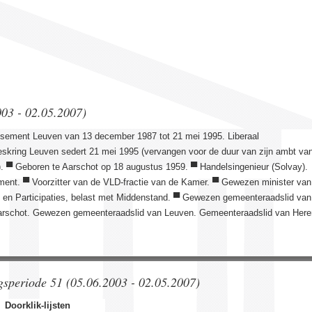
003 - 02.05.2007)
ssement Leuven van 13 december 1987 tot 21 mei 1995. Liberaal
eskring Leuven sedert 21 mei 1995 (vervangen voor de duur van zijn ambt va
3). ▀ Geboren te Aarschot op 18 augustus 1959. ▀ Handelsingenieur (Solvay).
opment. ▀ Voorzitter van de VLD-fractie van de Kamer. ▀ Gewezen minister van
 en Participaties, belast met Middenstand. ▀ Gewezen gemeenteraadslid van
rschot. Gewezen gemeenteraadslid van Leuven. Gemeenteraadslid van Here
ngsperiode 51 (05.06.2003 - 02.05.2007)
Doorklik-lijsten