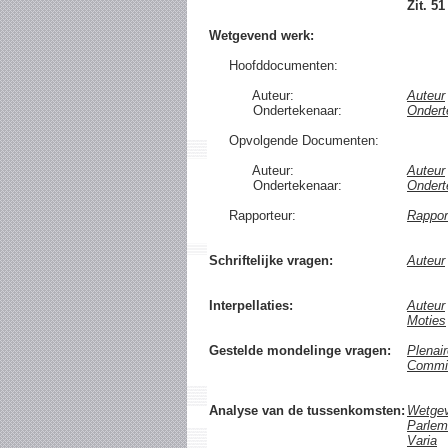
Zit. 51
Wetgevend werk:
Hoofddocumenten:
Auteur:
Auteur
Ondertekenaar:
Ondert
Opvolgende Documenten:
Auteur:
Auteur
Ondertekenaar:
Ondert
Rapporteur:
Rappor
Schriftelijke vragen:
Auteur
Interpellaties:
Auteur
Moties
Gestelde mondelinge vragen:
Plenai
Commi
Analyse van de tussenkomsten:
Wetge
Parlem
Varia