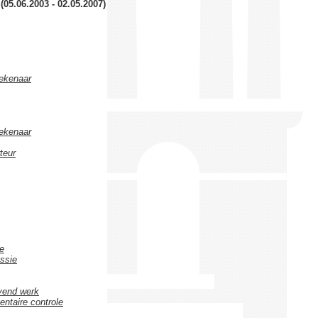
 (05.06.2003 - 02.05.2007)
ekenaar
ekenaar
teur
re
ssie
vend werk
entaire controle