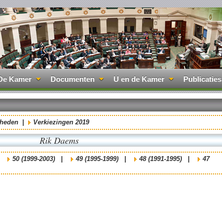
De Kamer
Documenten
U en de Kamer
Publicaties
mheden
|
Verkiezingen 2019
Rik Daems
|
50 (1999-2003)
|
49 (1995-1999)
|
48 (1991-1995)
|
47