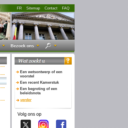
FR
Sitemap
Contact
FAQ
Bezoek ons
Een wetsontwerp of een
voorstel
Een recent Kamerstuk
Een begroting of een
beleidsnota
verder
Volg ons op