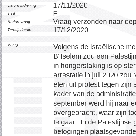
17/11/2020
Datum indiening
F
Taal
Vraag verzonden naar de
Status vraag
17/12/2020
Termijndatum
Vraag
Volgens de Israëlische m
B'Tselem zou een Palestij
in hongerstaking is op ster
arrestatie in juli 2020 zo
eten uit protest tegen zijn a
kader van de administrati
september werd hij naar ee
overgebracht, waar zijn toes
te gaan. In de Palestijns
betogingen plaatsgevonden 