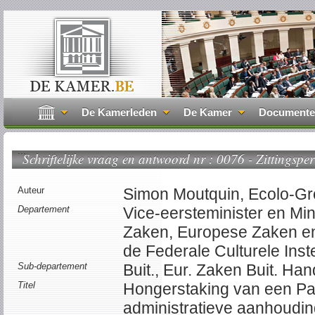
De Kamerleden
De Kamer
Document
...
Schriftelijke vraag en antwoord nr : 0076 - Zittingsper
Auteur
Simon Moutquin, Ecolo-Gr
Departement
Vice-eersteminister en Min
Zaken, Europese Zaken en
de Federale Culturele Inst
Sub-departement
Buit., Eur. Zaken Buit. Han
Titel
Hongerstaking van een Pa
administratieve aanhoudi