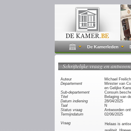
De Kamerleden
...
Schriftelijke vraag en antwoor
Auteur
Michael Freilic
Departement
Minister van C
en Gelijke Kan
Sub-departement
Consum.bescher
Titel
Belaging van d
Datum indiening
28/04/2025
Taal
N
Status vraag
Antwoorden on
Termijndatum
02/06/2025
Vraag
Helaas is anti
realiteit. Hoew