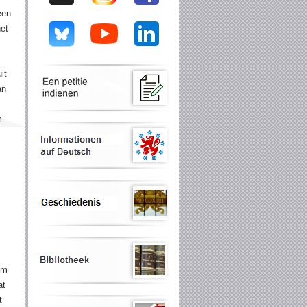
een
het
it
an
m
om
at
t