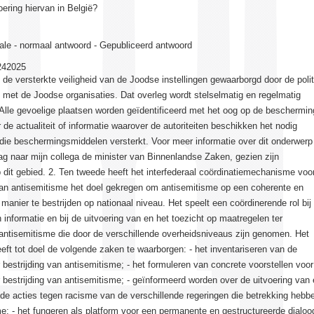
oering hiervan in België?
ale - normaal antwoord - Gepubliceerd antwoord
242025
s de versterkte veiligheid van de Joodse instellingen gewaarborgd door de polit
 met de Joodse organisaties. Dat overleg wordt stelselmatig en regelmatig
Alle gevoelige plaatsen worden geïdentificeerd met het oog op de beschermin
de actualiteit of informatie waarover de autoriteiten beschikken het nodig
die beschermingsmiddelen versterkt. Voor meer informatie over dit onderwerp
aag naar mijn collega de minister van Binnenlandse Zaken, gezien zijn
dit gebied. 2. Ten tweede heeft het interfederaal coördinatiemechanisme voo
 van antisemitisme het doel gekregen om antisemitisme op een coherente en
manier te bestrijden op nationaal niveau. Het speelt een coördinerende rol bij
n informatie en bij de uitvoering van en het toezicht op maatregelen ter
 antisemitisme die door de verschillende overheidsniveaus zijn genomen. Het
t tot doel de volgende zaken te waarborgen: - het inventariseren van de
 bestrijding van antisemitisme; - het formuleren van concrete voorstellen voor
 bestrijding van antisemitisme; - geïnformeerd worden over de uitvoering van
 de acties tegen racisme van de verschillende regeringen die betrekking hebb
e; - het fungeren als platform voor een permanente en gestructureerde dialoo