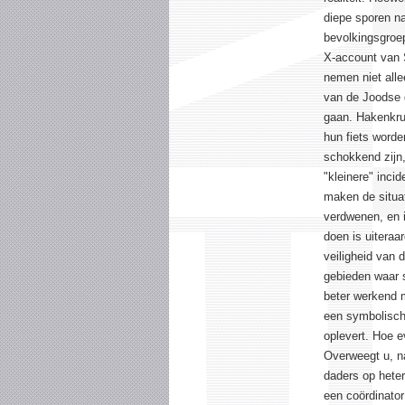
diepe sporen na
bevolkingsgroep
X-account van S
nemen niet alle
van de Joodse g
gaan. Hakenkru
hun fiets worde
schokkend zijn,
"kleinere" inci
maken de situati
verdwenen, en i
doen is uiteraa
veiligheid van 
gebieden waar s
beter werkend 
een symbolische
oplevert. Hoe e
Overweegt u, n
daders op hete
een coördinato