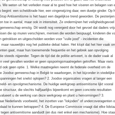
. We weten uit het verleden maar al te goed hoe het viseren en belagen van 
 begint: een scheldtirade hier, een vingerwijzing daar, een duwtje ginder. Op 
top Antisemitisme is het haast een dagelijkse trend geworden. De pesterijen
en toe in aantal, maar ook in intensiteit. Ze ondermijnen het veiligheidsgevoel
emeenschap ernstig. Dit wordt nog verergerd door het gevoel dat daders vriju
isen die op muren verschijnen, mensen die worden bespuugd, kinderen die v
n getrokken en uitgescholden worden voor "vuile jood" - incidenten die
 maar nauwelijks nog het publieke debat halen. Het klopt dat het hier vaak o
denten gaat, maar hun toenemende frequentie en het gebrek aan opvolging
e steeds nijpender. Tegen de tijd dat de politie arriveert, is de dader vaak al
n veel gevallen worden er geen opsporingsmaatregelen getroffen. Maar niets
rd ook geen optie. 1. Welke maatregelen neemt de federale overheid om de
de Joodse gemeenschap in België te waarborgen, in het bijzonder in stedelijke
panningen het snelst oplopen? 2. Joodse organisaties vragen al langer een
meld- en opvolgmechanisme. De huidige werkgroep antisemitisme lijkt vooral
 structuur, die slechts halfjaarlijks bijeenkomt en geen concrete resultaten
valueert u de werking van deze werkgroep en plant u hervormingen? 3.
aar Nederlands voorbeeld, het inzetten van "lokjoden" of undercoveragenten 
rdaad te kunnen betrappen? 4. De Europese Commissie vraagt dat elke lidsta
r tegen antisemitisme aanduidt (en dus niet enkel een mechanisme). Hoe staa