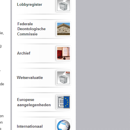
ie,
g
r
 de
 en
en
g