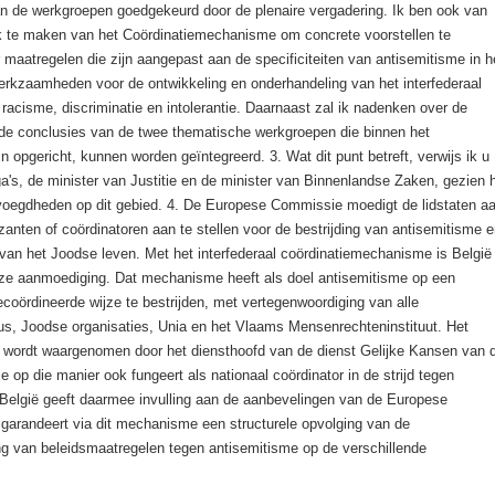
n de werkgroepen goedgekeurd door de plenaire vergadering. Ik ben ook van
k te maken van het Coördinatiemechanisme om concrete voorstellen te
 maatregelen die zijn aangepast aan de specificiteiten van antisemitisme in h
erkzaamheden voor de ontwikkeling en onderhandeling van het interfederaal
 racisme, discriminatie en intolerantie. Daarnaast zal ik nadenken over de
de conclusies van de twee thematische werkgroepen die binnen het
 opgericht, kunnen worden geïntegreerd. 3. Wat dit punt betreft, verwijs ik u
ga's, de minister van Justitie en de minister van Binnenlandse Zaken, gezien 
voegdheden op dit gebied. 4. De Europese Commissie moedigt de lidstaten a
anten of coördinatoren aan te stellen voor de bestrijding van antisemitisme 
van het Joodse leven. Met het interfederaal coördinatiemechanisme is België
ze aanmoediging. Dat mechanisme heeft als doel antisemitisme op een
coördineerde wijze te bestrijden, met vertegenwoordiging van alle
us, Joodse organisaties, Unia en het Vlaams Mensenrechteninstituut. Het
p wordt waargenomen door het diensthoofd van de dienst Gelijke Kansen van 
ie op die manier ook fungeert als nationaal coördinator in de strijd tegen
 België geeft daarmee invulling aan de aanbevelingen van de Europese
garandeert via dit mechanisme een structurele opvolging van de
ng van beleidsmaatregelen tegen antisemitisme op de verschillende