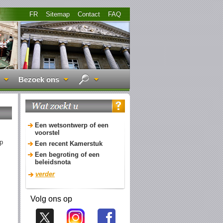
FR
Sitemap
Contact
FAQ
Bezoek ons
Een wetsontwerp of een
voorstel
p
Een recent Kamerstuk
Een begroting of een
beleidsnota
verder
Volg ons op