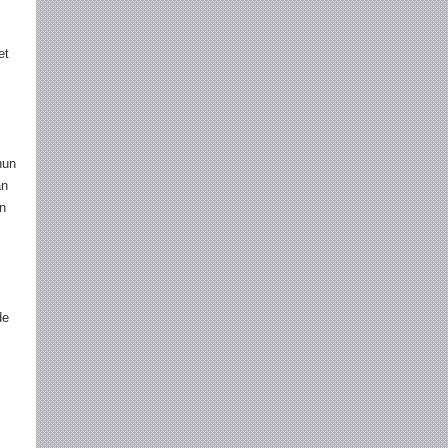
et
hun
an
en
de