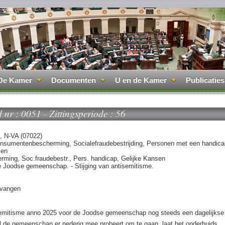
De Kamer
Documenten
U en de Kamer
Publicaties
d nr : 0051 - Zittingsperiode : 56
h, N-VA (07022)
onsumentenbescherming, Socialefraudebestrijding, Personen met een handica
sen
ming, Soc.fraudebestr., Pers. handicap, Gelijke Kansen
e Joodse gemeenschap. - Stijging van antisemitisme.
tvangen
semitisme anno 2025 voor de Joodse gemeenschap nog steeds een dagelijkse
el de gemeenschap er nederig mee probeert om te gaan, laat het onderhuids