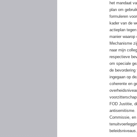
het mandaat va
plan om gebrui
formuleren voor
kader van de w
actieplan tegen
manier waarop 
Mechanisme zijn
naar mijn colle
respectieve be
om speciale gez
de bevordering 
ingegaan op de
coherente en ge
overheidsnivea
voorzitterscha
FOD Justitie, d
antisemitisme.
Commissie, en 
tenuitvoerleggi
beleidsniveaus.