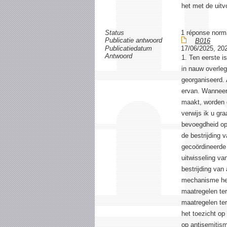
het met de uitv
Status
1 réponse norm
Publicatie antwoord
B016
Publicatiedatum
17/06/2025, 20
Antwoord
1. Ten eerste i
in nauw overleg
georganiseerd. 
ervan. Wanneer 
maakt, worden 
verwijs ik u gr
bevoegdheid op 
de bestrijding
gecoördineerde 
uitwisseling va
bestrijding van
mechanisme heef
maatregelen ter
maatregelen ter
het toezicht op
op antisemitism