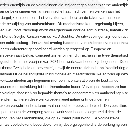
eden enerzijds en de verenigingen die strijden tegen antisemitisme anderzijds
an de bevindingen van antisemitische haatmisdrijven, en werken aan het
ergelijke incidenten; - het vervullen van de rol en de taken van nationale
r de bestrijding van antisemitisme. Dit mechanisme komt regelmatig bijeen,
aar. Het voorzitterschap wordt waargenomen door de administratie, namelijk d
 Dienst Gelijke Kansen van de FOD Justitie. De uitwisselingen zijn construct
en echte dialoog. Dankzij het overleg tussen de verschillende overheidsnive
ller en coherenter gecoördineerd worden gereageerd op Europese en
verzoeken aan België. Concreet zijn er binnen dit mechanisme twee thematisc
gericht die in het voorjaar van 2024 hun werkzaamheden zijn begonnen. De e
t thema "veiligheid en preventie", terwijl de andere zich richt op "voorlichting 
bestaan uit de belangrijkste institutionele en maatschappelijke actoren op dez
werkzaamheden zijn begonnen met een inventarisatie van de bestaande
 lacunes met betrekking tot het thematische kader. Vervolgens hebben ze hun
verdiept door zich op bepaalde thema's te concentreren en aanbevelingen te
vendien faciliteren deze werkgroepen regelmatige ontmoetingen en
tussen verschillende actoren, wat een echte meerwaarde biedt. De voorzitters
epen hebben de voortgang van de werkzaamheden voorgesteld tijdens de
dering van het Mechanisme, die op 17 maart plaatsvond. De voorgestelde
en als veelbelovend beoordeeld, en bij deze gelegenheid is de verlenging van