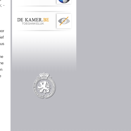
; -
oor
ief
aus
he
ne
en
e