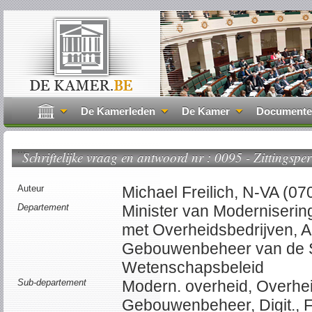
De Kamerleden
De Kamer
Document
...
Schriftelijke vraag en antwoord nr : 0095 - Zittingsper
Auteur
Michael Freilich, N-VA (07
Departement
Minister van Modernisering
met Overheidsbedrijven, 
Gebouwenbeheer van de Sta
Wetenschapsbeleid
Sub-departement
Modern. overheid, Overhei
Gebouwenbeheer, Digit., 