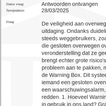
Antwoorden ontvangen
Status vraag
28/03/2025
Termijndatum
Vraag
De veiligheid aan overwege
uitdaging. Ondanks duidelij
steeds weggebruikers, zoa
die gesloten overwegen ov
veronderstelling dat ze ge
brengt echter grote risico
probleem aan te pakken, m
de Warning Box. Dit syst
iemand een gesloten overw
een waarschuwingsalarm, m
redden. 1. Hoeveel Warni
in gebruik in ons land? G