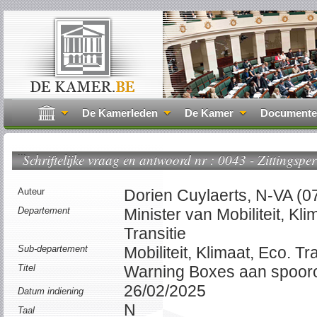
De Kamerleden
De Kamer
Document
...
Schriftelijke vraag en antwoord nr : 0043 - Zittingsper
Auteur
Dorien Cuylaerts, N-VA (0
Departement
Minister van Mobiliteit, Kl
Transitie
Sub-departement
Mobiliteit, Klimaat, Eco. Tr
Titel
Warning Boxes aan spoor
26/02/2025
Datum indiening
N
Taal