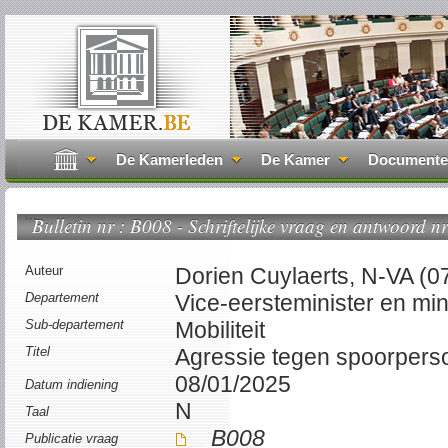
De Kamerleden
De Kamer
Document
...
Bulletin nr : B008 - Schriftelijke vraag en antwoord nr
Auteur
Dorien Cuylaerts, N-VA (0
Departement
Vice-eersteminister en mini
Sub-departement
Mobiliteit
Titel
Agressie tegen spoorperso
08/01/2025
Datum indiening
N
Taal
B008
Publicatie vraag