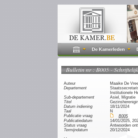
De Kamerleden
...
Bulletin nr : B005 - Schrifteli
Auteur
Maaike De Vree
Departement
Staatssecretari
Institutionele
Sub-departement
Asiel, Migratie
Titel
Gezinsherenigin
Datum indiening
18/11/2024
Taal
N
Publicatie vraag
B005
Publicatiedatum
14/01/2025, 20
Status vraag
Antwoorden on
Termijndatum
20/12/2024