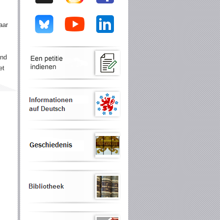
aar
end
et