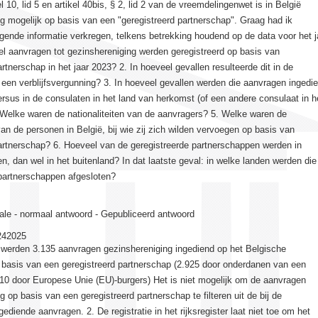
l 10, lid 5 en artikel 40bis, § 2, lid 2 van de vreemdelingenwet is in België
g mogelijk op basis van een "geregistreerd partnerschap". Graag had ik
gende informatie verkregen, telkens betrekking houdend op de data voor het j
l aanvragen tot gezinshereniging werden geregistreerd op basis van
artnerschap in het jaar 2023? 2. In hoeveel gevallen resulteerde dit in de
een verblijfsvergunning? 3. In hoeveel gevallen werden die aanvragen ingedi
versus in de consulaten in het land van herkomst (of een andere consulaat in h
 Welke waren de nationaliteiten van de aanvragers? 5. Welke waren de
 van de personen in België, bij wie zij zich wilden vervoegen op basis van
artnerschap? 6. Hoeveel van de geregistreerde partnerschappen werden in
en, dan wel in het buitenland? In dat laatste geval: in welke landen werden die
 partnerschappen afgesloten?
ale - normaal antwoord - Gepubliceerd antwoord
242025
3 werden 3.135 aanvragen gezinshereniging ingediend op het Belgische
 basis van een geregistreerd partnerschap (2.925 door onderdanen van een
10 door Europese Unie (EU)-burgers) Het is niet mogelijk om de aanvragen
g op basis van een geregistreerd partnerschap te filteren uit de bij de
diende aanvragen. 2. De registratie in het rijksregister laat niet toe om het