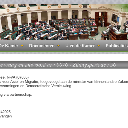
De Kamer
Documenten
U en de Kamer
Publicaties
jke vraag en antwoord nr : 0076 - Zittingsperiode : 56
se, N-VA (07655)
s voor Asiel en Migratie, toegevoegd aan de minister van Binnenlandse Zaken
 Hervormingen en Democratische Vernieuwing
g via partnerschap.
242025
tvangen