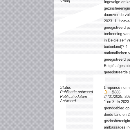
Vraag
Ingevolge artike
gezinsherenigin
daarover de vol
2023. 1. Hoevee
geregistreerd p
toekenning van 
in België zelf 
buitenland)? 4.
nationaliteiten
geregistreerd p
België afgeslot
geregistreerde
Status
1 réponse norm
Publicatie antwoord
B006
Publicatiedatum
24/01/2025, 20
Antwoord
1 en 3. In 202
grondgebied op
derde land en 2
gezinsherenigin
ambassades inge