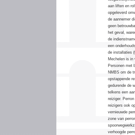
aan liften en r
opgeleverd omwi
de aannemer die
geen betrouwbar
het geval, ware
de indienstnam
een onderhoudsc
de installaties 
Mechelen is in 
Personen met be
NMBS om de tre
opstappende rei
gedurende de we
telkens een aan
reiziger. Perro
reizigers ook o
vernieuwde perr
zone van perron
spoorwegwerkza
verhoogde perro