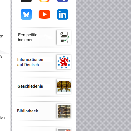
on
ng
den