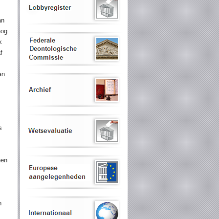
an
nog
k
f
an
s
nen
n