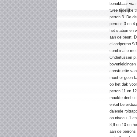
bereikbaar via 
twee tijdelijke
perron 3. De de
perrons 3 en 4
het station en 
aan de beurt. 
eilandperron 9/1
combinatie met 
Ondertussen plaa
bovenleidingen
constructie va
moet er geen f
op het dak voor
perron 11 en 12
maakte deel uit
enkel bereikbaa
dalende roltrapp
op niveau -1 en
8,9 en 10 en he
aan de perrons 