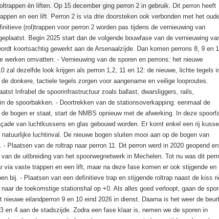
roltrappen én liften. Op 15 december ging perron 2 in gebruik. Dit perron heeft
 trappen en een lift. Perron 2 is via drie doorsteken ook verbonden met het oud
finitieve (rol)trappen voor perron 2 worden pas tijdens de vernieuwing van
 geplaatst. Begin 2025 start dan de volgende bouwfase van de vernieuwing va
wordt koortsachtig gewerkt aan de Arsenaalzijde. Dan komen perrons 8, 9 en 
De werken omvatten: - Vernieuwing van de sporen en perrons: het nieuwe
0 zal dezelfde look krijgen als perron 1,2, 11 en 12: de nieuwe, lichte tegels i
de donkere, tactiele tegels zorgen voor aangename en veilige looproutes.
tst Infrabel de spoorinfrastructuur zoals ballast, dwarsliggers, rails,
 in de spoorbakken. - Doortrekken van de stationsoverkapping: eenmaal de
n de bogen er staat, start de NMBS opnieuw met de afwerking. In deze spoorf
açade van luchtkussens en glas gebouwd worden. Er komt enkel een rij kuss
 natuurlijke luchtinval. De nieuwe bogen sluiten mooi aan op de bogen van
. - Plaatsen van de roltrap naar perron 11. Dit perron werd in 2020 geopend en
 van de uitbreiding van het spoorwegnetwerk in Mechelen. Tot nu was dit perr
r via vaste trappen en een lift, maar na deze fase komen er ook stijgende en
en bij. - Plaatsen van een definitieve trap en stijgende roltrap naast de kiss r
 naar de toekomstige stationshal op +0. Als alles goed verloopt, gaan de spo
t nieuwe eilandperron 9 en 10 eind 2026 in dienst. Daarna is het weer de beur
3 en 4 aan de stadszijde. Zodra een fase klaar is, nemen we de sporen in