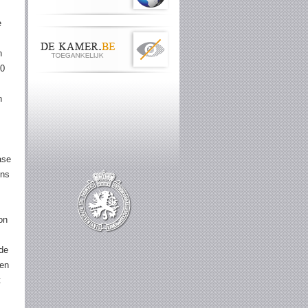
e
n
10
n
ase
ens
on
ide
ren
t