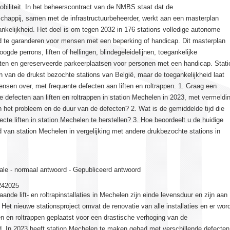
biliteit. In het beheerscontract van de NMBS staat dat de
happij, samen met de infrastructuurbeheerder, werkt aan een masterplan
kelijkheid. Het doel is om tegen 2032 in 176 stations volledige autonome
id te garanderen voor mensen met een beperking of handicap. Dit masterplan
oogde perrons, liften of hellingen, blindegeleidelijnen, toegankelijke
en en gereserveerde parkeerplaatsen voor personen met een handicap. Stati
 van de drukst bezochte stations van België, maar de toegankelijkheid laat
ensen over, met frequente defecten aan liften en roltrappen. 1. Graag een
e defecten aan liften en roltrappen in station Mechelen in 2023, met vermeldi
 het probleem en de duur van de defecten? 2. Wat is de gemiddelde tijd die
ecte liften in station Mechelen te herstellen? 3. Hoe beoordeelt u de huidige
d van station Mechelen in vergelijking met andere drukbezochte stations in
ale - normaal antwoord - Gepubliceerd antwoord
242025
ande lift- en roltrapinstallaties in Mechelen zijn einde levensduur en zijn aan
 Het nieuwe stationsproject omvat de renovatie van alle installaties en er wor
en en roltrappen geplaatst voor een drastische verhoging van de
d. In 2023 heeft station Mechelen te maken gehad met verschillende defecten