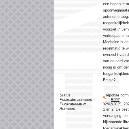
een beperkte mo
spoorwegmaatsc
autonome toegan
toegankelijkhe
voorziet in verh
verkoopautomat
Mechelen is een
regelmatig te w
overzicht van d
van de aard van
nodig is om def
toegankelijkhei
België?
Status
1 réponse norm
Publicatie antwoord
B007
Publicatiedatum
02/02/2025, 20
Antwoord
1 en 2. De besta
vervanging toe.
bijkomende lift
toegankelijkhei