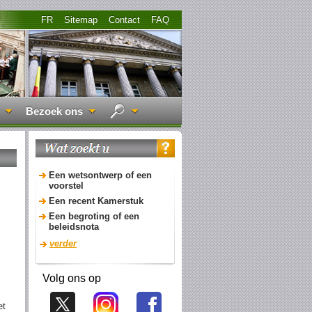
FR
Sitemap
Contact
FAQ
Bezoek ons
Een wetsontwerp of een
voorstel
Een recent Kamerstuk
Een begroting of een
beleidsnota
verder
Volg ons op
et