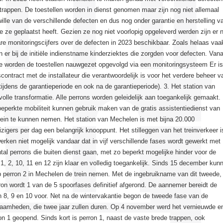
oltrappen. De toestellen worden in dienst genomen maar zijn nog niet allemaal
lle van de verschillende defecten en dus nog onder garantie en herstelling v
 ze geplaatst heeft. Gezien ze nog niet voorlopig opgeleverd werden zijn er 
e monitoringscijfers over de defecten in 2023 beschikbaar. Zoals helaas vaa
n er bij de initiële indienstname kinderziektes die zorgden voor defecten. Vana
e worden de toestellen nauwgezet opgevolgd via een monitoringsysteem Er is
ontract met de installateur die verantwoordelijk is voor het verdere beheer v
(tijdens de garantieperiode en ook na de garantieperiode). 3. Het station van
volle transformatie. Alle perrons worden geleidelijk aan toegankelijk gemaakt.
perkte mobiliteit kunnen gebruik maken van de gratis assistentiedienst van
in te kunnen nemen. Het station van Mechelen is met bijna 20.000
zigers per dag een belangrijk knooppunt. Het stilleggen van het treinverkeer i
rken niet mogelijk vandaar dat in vijf verschillende fases wordt gewerkt met
tal perrons die buiten dienst gaan, met zo beperkt mogelijke hinder voor de
n 1, 2, 10, 11 en 12 zijn klaar en volledig toegankelijk. Sinds 15 december kun
p perron 2 in Mechelen de trein nemen. Met de ingebruikname van dit tweede,
on wordt 1 van de 5 spoorfases definitief afgerond. De aannemer bereidt de
 8, 9 en 10 voor. Net na de wintervakantie begon de tweede fase van de
amheden, die twee jaar zullen duren. Op 4 november werd het vernieuwde e
n 1 geopend. Sinds kort is perron 1, naast de vaste brede trappen, ook