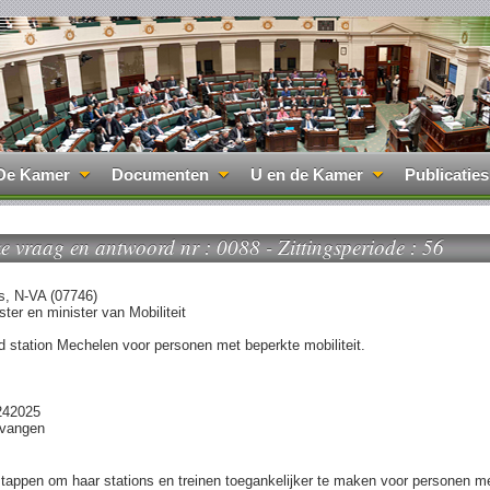
De Kamer
Documenten
U en de Kamer
Publicaties
jke vraag en antwoord nr : 0088 - Zittingsperiode : 56
s, N-VA (07746)
ter en minister van Mobiliteit
d station Mechelen voor personen met beperkte mobiliteit.
242025
tvangen
appen om haar stations en treinen toegankelijker te maken voor personen m