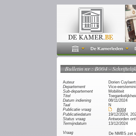
De Kamerleden
...
Bulletin nr : B004 - Schrifteli
Auteur
Dorien Cuylaert
Departement
Vice-eersteminis
Sub-departement
Mobiliteit
Titel
Toegankelijkhei
Datum indiening
08/11/2024
Taal
N
Publicatie vraag
B004
Publicatiedatum
19/12/2024, 20
Status vraag
Antwoorden on
Termijndatum
13/12/2024
Vraag
De NMBS zet st