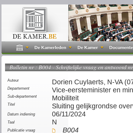
De Kamerleden
De Kamer
Document
...
Bulletin nr : B004 - Schriftelijke vraag en antwoord nr
Auteur
Dorien Cuylaerts, N-VA (0
Departement
Vice-eersteminister en mini
Sub-departement
Mobiliteit
Titel
Sluiting gelijkgrondse ov
06/11/2024
Datum indiening
N
Taal
B004
Publicatie vraag