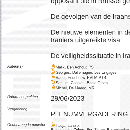
opposant die in Brussel ge
De gevolgen van de Iraans
De nieuwe elementen in de
Iraniërs uitgereikte visa
De veiligheidssituatie in Ir
Auteur(s)
Malik, Ben Achour, PS
Georges, Dallemagne, Les Engagés
Raoul, Hedebouw, PVDA-PTB
Samuel, Cogolati, Ecolo-Groen
Michel, De Maegd, MR
Datum bespreking
29/06/2023
Vergadering
PLENUMVERGADERING
Ondervraagde minister
Hadja, Lahbib,
Buitenlandse Zaken, Eur. Zaken, Buitenlandse H