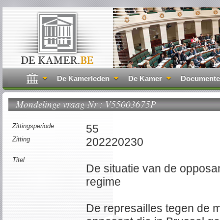
De Kamerleden
De Kamer
Document
Mondelinge vraag Nr : V55003675P
Zittingsperiode
55
Zitting
202220230
Titel
De situatie van de opposa
regime
De represailles tegen de 