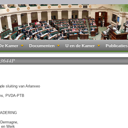
De Kamer
Documenten
U en de Kamer
Publicaties
03644P
de sluiting van Arlanxeo
ens, PVDA-PTB
ADERING
 Dermagne,
 en Werk