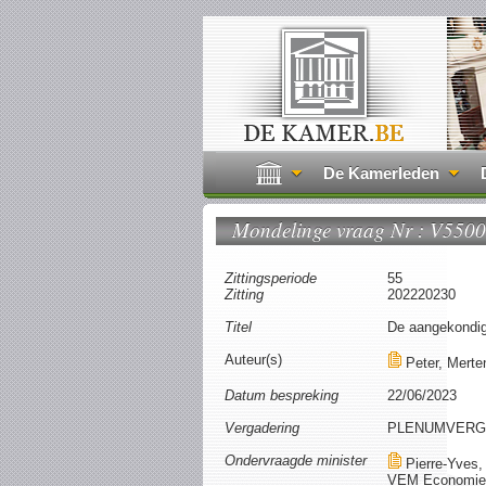
De Kamerleden
Mondelinge vraag Nr : V550
Zittingsperiode
55
Zitting
202220230
Titel
De aangekondig
Auteur(s)
Peter, Mert
Datum bespreking
22/06/2023
Vergadering
PLENUMVERG
Ondervraagde minister
Pierre-Yves,
VEM Economie