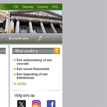
FR
Sitemap
Contact
FAQ
Bezoek ons
Een wetsontwerp of een
voorstel
Een recent Kamerstuk
Een begroting of een
beleidsnota
verder
Volg ons op