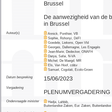
Brussel
De aanwezigheid van de 
in Brussel
Auteur(s)
Annick, Ponthier, VB
Sophie, Rohonyi, DéFI
Goedele, Liekens, Open Vld
Georges, Dallemagne, Les Engagés
Jean-Marie, Dedecker, ONAFH
Darya, Safai, N-VA
Michel, De Maegd, MR
Els, Van Hoof, cd&v
Samuel, Cogolati, Ecolo-Groen
Datum bespreking
15/06/2023
Vergadering
PLENUMVERGADERING
Ondervraagde minister
Hadja, Lahbib,
Buitenlandse Zaken, Eur. Zaken, Buitenlandse H