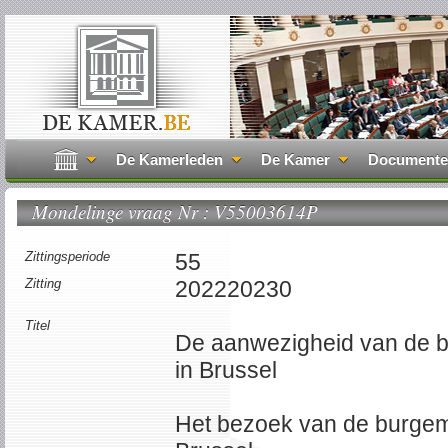
De Kamerleden
De Kamer
Document
Mondelinge vraag Nr : V55003614P
Zittingsperiode
55
Zitting
202220230
Titel
De aanwezigheid van de 
in Brussel
Het bezoek van de burgem