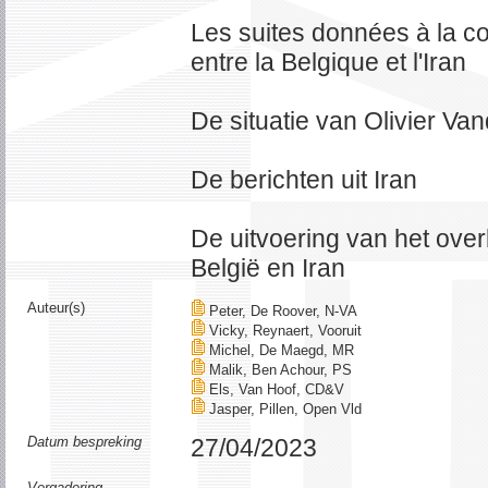
Les suites données à la c
entre la Belgique et l'Iran
De situatie van Olivier Va
De berichten uit Iran
De uitvoering van het ove
België en Iran
Auteur(s)
Peter, De Roover, N-VA
Vicky, Reynaert, Vooruit
Michel, De Maegd, MR
Malik, Ben Achour, PS
Els, Van Hoof, CD&V
Jasper, Pillen, Open Vld
Datum bespreking
27/04/2023
Vergadering