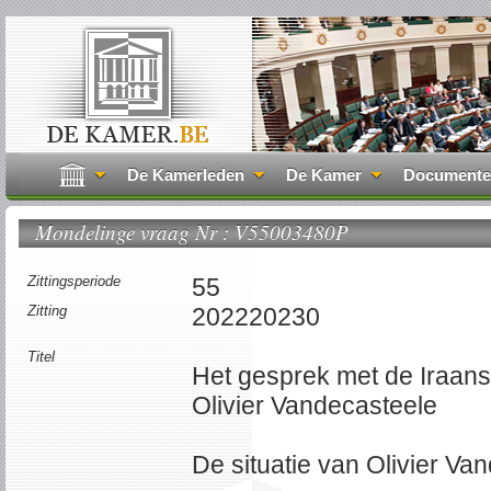
De Kamerleden
De Kamer
Document
Mondelinge vraag Nr : V55003480P
Zittingsperiode
55
Zitting
202220230
Titel
Het gesprek met de Iraanse
Olivier Vandecasteele
De situatie van Olivier Van