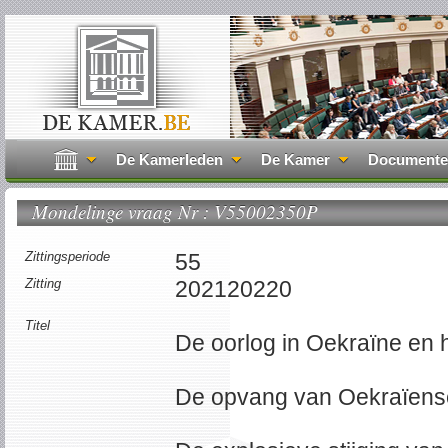
De Kamerleden
De Kamer
Document
Mondelinge vraag Nr : V55002350P
Zittingsperiode
55
Zitting
202120220
Titel
De oorlog in Oekraïne en 
De opvang van Oekraïense 