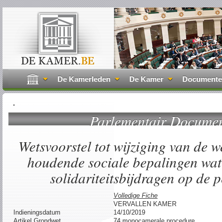
De Kamerleden
De Kamer
Document
.
Parlementair Docume
Wetsvoorstel tot wijziging van de 
houdende sociale bepalingen wat 
solidariteitsbijdragen op de p
Volledige Fiche
VERVALLEN KAMER
Indieningsdatum
14/10/2019
Artikel Grondwet
74 monocamerale procedure