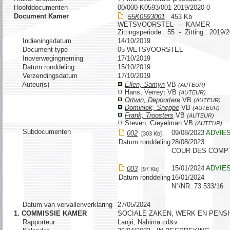
Hoofddocumenten
00/000-K0593/001-2019/2020-0
Document Kamer
55K0593001
453 Kb
WETSVOORSTEL - KAMER
Zittingsperiode : 55 - Zitting : 2019/
Indieningsdatum
14/10/2019
Document type
05 WETSVOORSTEL
Inoverwegingneming
17/10/2019
Datum ronddeling
15/10/2019
Verzendingsdatum
17/10/2019
Auteur(s)
Ellen, Samyn
VB
(AUTEUR)
Hans, Verreyt VB
(AUTEUR)
Ortwin, Depoortere
VB
(AUTEUR)
Dominiek, Sneppe
VB
(AUTEUR)
Frank, Troosters
VB
(AUTEUR)
Steven, Creyelman VB
(AUTEUR)
Subdocumenten
09/08/2023
ADVIE
002
[303 Kb]
Datum ronddeling
28/08/2023
COUR DES COMP
15/01/2024
ADVIES
003
[97 Kb]
Datum ronddeling
16/01/2024
N°/NR. 73.533/16
Datum van vervallenverklaring
27/05/2024
1. COMMISSIE KAMER
SOCIALE ZAKEN, WERK EN PEN
Rapporteur
Lanjri, Nahima cd&v