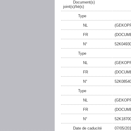
Document(s)
joint(s)/lié(s)
Type
NL
(GEKOP
FR
(DOCUME
N°
52K0493
Type
NL
(GEKOP
FR
(DOCUME
N°
52K0854
Type
NL
(GEKOP
FR
(DOCUME
N°
52K1870
Date de caducité
07/05/20