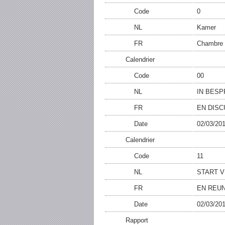
Code
0
NL
Kamer
FR
Chambre
Calendrier
Code
00
NL
IN BESP
FR
EN DISC
Date
02/03/20
Calendrier
Code
11
NL
START 
FR
EN REU
Date
02/03/20
Rapport