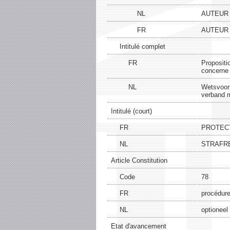
NL
AUTEUR
FR
AUTEUR
Intitulé complet
FR
Propositio
concerne 
NL
Wetsvoors
verband 
Intitulé (court)
FR
PROTEC
NL
STRAFR
Article Constitution
Code
78
FR
procédure
NL
optioneel
Etat d'avancement