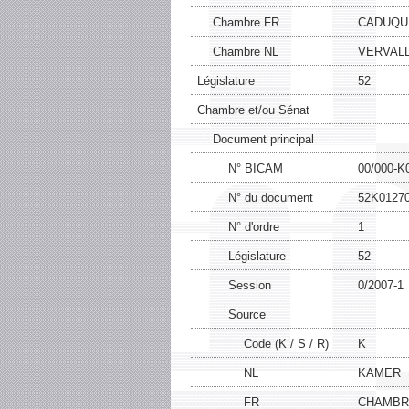
Chambre FR
CADUQU
Chambre NL
VERVAL
Législature
52
Chambre et/ou Sénat
Document principal
N° BICAM
00/000-K
N° du document
52K0127
N° d'ordre
1
Législature
52
Session
0/2007-1
Source
Code (K / S / R)
K
NL
KAMER
FR
CHAMBR