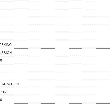
REKING
USSION
10
VERGADERING
NION
10