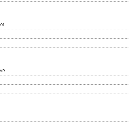
001
AR