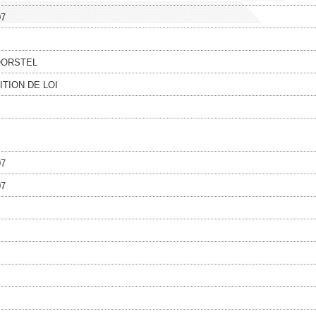
07
ORSTEL
TION DE LOI
07
07