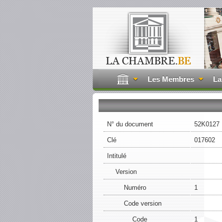
Les Membres
La
N° du document
52K0127
Clé
017602
Intitulé
Version
Numéro
1
Code version
Code
1