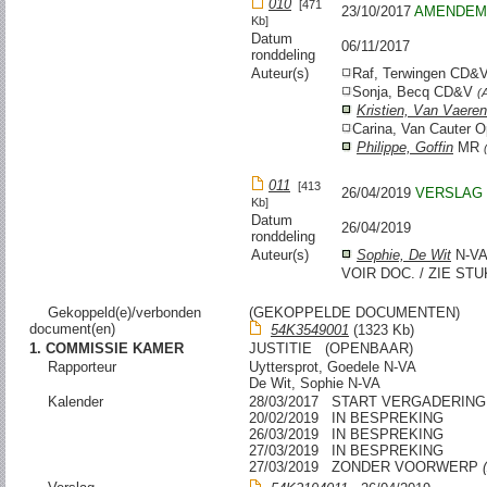
010
[471
23/10/2017
AMENDEM
Kb]
Datum
06/11/2017
ronddeling
Auteur(s)
Raf, Terwingen CD&
Sonja, Becq CD&V
(
Kristien, Van Vaere
Carina, Van Cauter 
Philippe, Goffin
MR
011
[413
26/04/2019
VERSLAG 
Kb]
Datum
26/04/2019
ronddeling
Auteur(s)
Sophie, De Wit
N-V
VOIR DOC. / ZIE STUK
Gekoppeld(e)/verbonden
(GEKOPPELDE DOCUMENTEN)
document(en)
54K3549001
(1323 Kb)
1. COMMISSIE KAMER
JUSTITIE (OPENBAAR)
Rapporteur
Uyttersprot, Goedele N-VA
De Wit, Sophie N-VA
Kalender
28/03/2017 START VERGADERING
20/02/2019 IN BESPREKING
26/03/2019 IN BESPREKING
27/03/2019 IN BESPREKING
27/03/2019 ZONDER VOORWERP