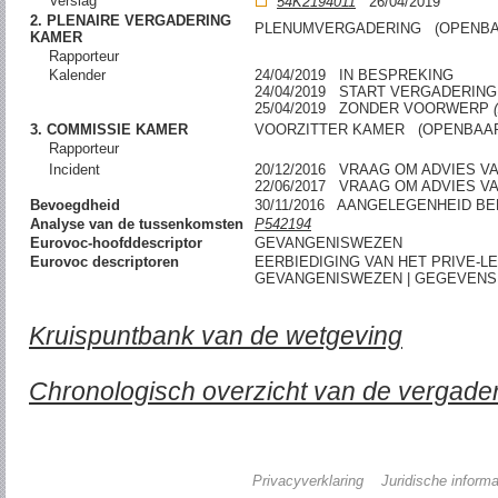
Verslag
54K2194011
26/04/2019
2. PLENAIRE VERGADERING
PLENUMVERGADERING (OPENBA
KAMER
Rapporteur
Kalender
24/04/2019 IN BESPREKING
24/04/2019 START VERGADERING
25/04/2019 ZONDER VOORWERP
3. COMMISSIE KAMER
VOORZITTER KAMER (OPENBAA
Rapporteur
Incident
20/12/2016 VRAAG OM ADVIES V
22/06/2017 VRAAG OM ADVIES V
Bevoegdheid
30/11/2016 AANGELEGENHEID B
Analyse van de tussenkomsten
P542194
Eurovoc-hoofddescriptor
GEVANGENISWEZEN
Eurovoc descriptoren
EERBIEDIGING VAN HET PRIVE-LE
GEVANGENISWEZEN | GEGEVEN
Kruispuntbank van de wetgeving
Chronologisch overzicht van de vergade
Privacyverklaring
Juridische informa