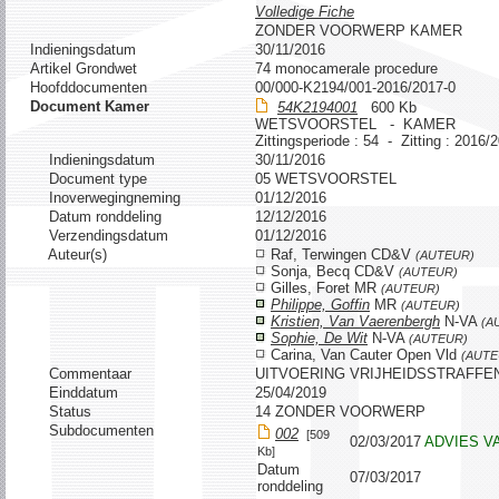
Volledige Fiche
ZONDER VOORWERP KAMER
Indieningsdatum
30/11/2016
Artikel Grondwet
74 monocamerale procedure
Hoofddocumenten
00/000-K2194/001-2016/2017-0
Document Kamer
54K2194001
600 Kb
WETSVOORSTEL - KAMER
Zittingsperiode : 54 - Zitting : 2016/
Indieningsdatum
30/11/2016
Document type
05 WETSVOORSTEL
Inoverwegingneming
01/12/2016
Datum ronddeling
12/12/2016
Verzendingsdatum
01/12/2016
Auteur(s)
Raf, Terwingen CD&V
(AUTEUR)
Sonja, Becq CD&V
(AUTEUR)
Gilles, Foret MR
(AUTEUR)
Philippe, Goffin
MR
(AUTEUR)
Kristien, Van Vaerenbergh
N-VA
(A
Sophie, De Wit
N-VA
(AUTEUR)
Carina, Van Cauter Open Vld
(AUTE
Commentaar
UITVOERING VRIJHEIDSSTRAFF
Einddatum
25/04/2019
Status
14 ZONDER VOORWERP
Subdocumenten
002
[509
02/03/2017
ADVIES V
Kb]
Datum
07/03/2017
ronddeling