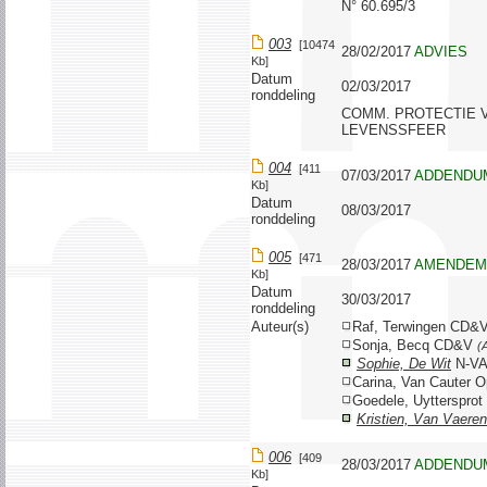
N° 60.695/3
003
[10474
28/02/2017
ADVIES
Kb]
Datum
02/03/2017
ronddeling
COMM. PROTECTIE 
LEVENSSFEER
004
[411
07/03/2017
ADDENDU
Kb]
Datum
08/03/2017
ronddeling
005
[471
28/03/2017
AMENDEM
Kb]
Datum
30/03/2017
ronddeling
Auteur(s)
Raf, Terwingen CD&
Sonja, Becq CD&V
(
Sophie, De Wit
N-V
Carina, Van Cauter 
Goedele, Uytterspro
Kristien, Van Vaere
006
[409
28/03/2017
ADDENDU
Kb]