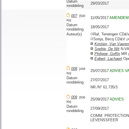
Datum
29/03/2017
ronddeling
007
[500
11/05/2017
AMENDEM
Kb]
Datum
18/05/2017
ronddeling
Auteur(s)
Raf, Terwingen CD&
Sonja, Becq CD&V
(
Kristien, Van Vaere
Sophie, De Wit
N-V
Philippe, Goffin
MR
Egbert, Lachaert
Ope
008
[449
25/07/2017
ADVIES V
Kb]
Datum
27/07/2017
ronddeling
NR./N° 61.735/3
009
[506
25/09/2017
ADVIES
Kb]
Datum
27/09/2017
ronddeling
COMM. PROTECTION
LEVENSSFEER