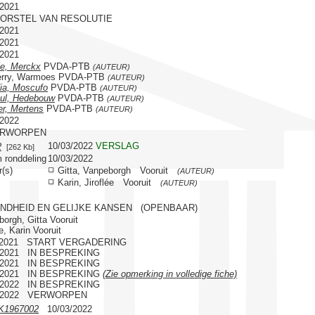
/2021
OORSTEL VAN RESOLUTIE
/2021
/2021
/2021
ie, Merckx
PVDA-PTB
(AUTEUR)
erry, Warmoes PVDA-PTB
(AUTEUR)
ia, Moscufo
PVDA-PTB
(AUTEUR)
ul, Hedebouw
PVDA-PTB
(AUTEUR)
er, Mertens
PVDA-PTB
(AUTEUR)
/2022
ERWORPEN
10/03/2022
VERSLAG
2
[262 Kb]
 ronddeling
10/03/2022
r(s)
Gitta, Vanpeborgh Vooruit
(AUTEUR)
Karin, Jiroflée Vooruit
(AUTEUR)
NDHEID EN GELIJKE KANSEN (OPENBAAR)
orgh, Gitta Vooruit
ée, Karin Vooruit
5/2021 START VERGADERING
5/2021 IN BESPREKING
6/2021 IN BESPREKING
7/2021 IN BESPREKING
(Zie opmerking in volledige fiche)
2/2022 IN BESPREKING
2/2022 VERWORPEN
K1967002
10/03/2022