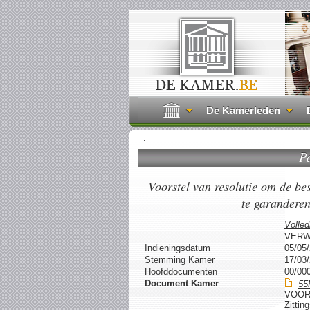
De Kamerleden
.
P
Voorstel van resolutie om de b
te garanderen
Volled
VERW
Indieningsdatum
05/05
Stemming Kamer
17/03
Hoofddocumenten
00/00
Document Kamer
55
VOOR
Zittin