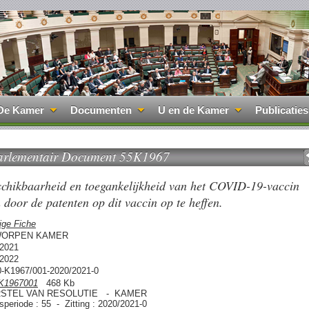
De Kamer
Documenten
U en de Kamer
Publicaties
arlementair Document 55K1967
eschikbaarheid en toegankelijkheid van het COVID-19-vaccin
 door de patenten op dit vaccin op te heffen.
ige Fiche
ORPEN KAMER
/2021
/2022
0-K1967/001-2020/2021-0
K1967001
468 Kb
STEL VAN RESOLUTIE - KAMER
gsperiode : 55 - Zitting : 2020/2021-0