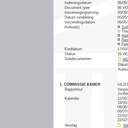
Indieningsdatum
05/05
Document type
06 V
Inoverwegingneming
06/05
Datum ronddeling
05/05
Verzendingsdatum
06/05
Auteur(s)
Sof
Thi
Nad
Rao
Pet
Einddatum
17/03
Status
15 V
Subdocumenten
00
Datum
Auteu
1. COMMISSIE KAMER
GEZO
Rapporteur
Vanpeb
Jirofl
Kalender
11/0
18/0
08/0
06/0
22/0
22/0
Verslag
55