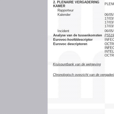
2. PLENAIRE VERGADERING
PLEN
KAMER
Rapporteur
Kalender
06/0
17/0
17/0
17/0
Incident
06/0
Analyse van de tussenkomsten
P5519
Eurovoc-hoofddescriptor
INFE
Eurovoc descriptoren
OCTR
INFEC
INTE
OCTR
Kruispuntbank van de wetgeving
Chronologisch overzicht van de vergader