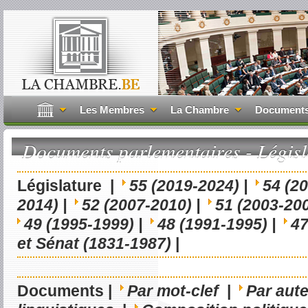
Les Membres
La Chambre
Document
Documents parlementaires - Législ
Législature |
55 (2019-2024) |
54 (2
2014) |
52 (2007-2010) |
51 (2003-200
49 (1995-1999) |
48 (1991-1995) |
47
et Sénat (1831-1987)
|
Documents |
Par mot-clef
|
Par aut