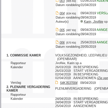
01/04/2019
ADDEN
003
[405 Kb]
Datum ronddeling
01/04/2019
09/04/2019
VERSL
004
[634 Kb]
Datum ronddeling
09/04/2019
Auteur(s)
Karin, Jiroflée
sp
09/04/2019
AANGE
005
[487 Kb]
Datum ronddeling
09/04/2019
25/04/2019
AANGE
006
[570 Kb]
Datum ronddeling
20/05/2019
1. COMMISSIE KAMER
VOLKSGEZONDHEID, LEEFMILIEU
(OPENBAAR)
Rapporteur
Jiroflée, Karin sp.a
Kalender
26/03/2019 IN BESPREKING
26/03/2019 START VERGADERING
02/04/2019 IN BESPREKING
02/04/2019 AANGENOMEN
(Zie opm
Verslag
54K3537004
09/04/2019
2. PLENAIRE VERGADERING
PLENUMVERGADERING (OPENBA
KAMER
Rapporteur
Kalender
24/04/2019 IN BESPREKING
24/04/2019 START VERGADERING
25/04/2019 AANGENOMEN