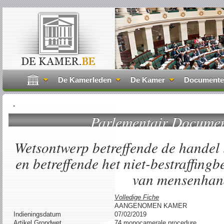
De Kamerleden
De Kamer
Document
.
Parlementair Docume
Wetsontwerp betreffende de handel 
en betreffende het niet-bestraffingb
van mensenhan
Volledige Fiche
AANGENOMEN KAMER
Indieningsdatum
07/02/2019
Artikel Grondwet
74 monocamerale procedure