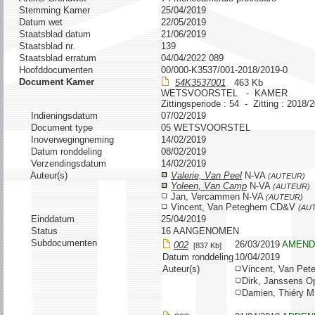
Stemming Kamer
25/04/2019
Datum wet
22/05/2019
Staatsblad datum
21/06/2019
Staatsblad nr.
139
Staatsblad erratum
04/04/2022 089
Hoofddocumenten
00/000-K3537/001-2018/2019-0
Document Kamer
54K3537001
463 Kb
WETSVOORSTEL - KAMER
Zittingsperiode : 54 - Zitting : 2018/
Indieningsdatum
07/02/2019
Document type
05 WETSVOORSTEL
Inoverwegingneming
14/02/2019
Datum ronddeling
08/02/2019
Verzendingsdatum
14/02/2019
Auteur(s)
Valerie, Van Peel
N-VA
(AUTEUR)
Yoleen, Van Camp
N-VA
(AUTEUR)
Jan, Vercammen N-VA
(AUTEUR)
Vincent, Van Peteghem CD&V
(AU
Einddatum
25/04/2019
Status
16 AANGENOMEN
Subdocumenten
26/03/2019
AMEND
002
[837 Kb]
Datum ronddeling
10/04/2019
Auteur(s)
Vincent, Van P
Dirk, Janssens O
Damien, Thiéry 