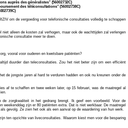
tions auprès des généralistes" (56002732C)
mboursement des téléconsultations" (56002738C)
6002739C)
RIZIV om de vergoeding voor telefonische consultaties volledig te schrappen
el niet alleen de kosten zal verhogen, maar ook de wachttijden zal verlengen
onische consultatie meer te doen.
 zorg, vooral voor ouderen en kwetsbare patiënten?
ltijd duurder dan teleconsultaties. Zou het niet beter zijn om een efficiënt
het de jongste jaren al hard te verduren hadden en ook nu kreunen onder de
ties af te schaffen en twee weken later, op 15 februari, was de maatregel al
ien.
 de zorgkwaliteit in het gedrang brengt. Ik geef een voorbeeld. Voor de
n weekenddag zijn er 80 patiënten extra. Dat is niet werkbaar. De maatregel
l als gevolg. Ze zien het ook als een aanval op de waardering van hun werk.
zijn ten opzichte van liveconsultaties. Waarom kiest men voor die besparing