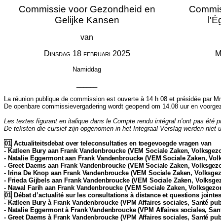
Commissie voor Gezondheid en
Commiss
Gelijke Kansen
l'É
van
Dinsdag
18
februari
2025
M
Namiddag
______
La réunion publique de commission est ouverte à 14 h 08 et présidée par 
De openbare commissievergadering wordt geopend om 14.08 uur en voorge
Les textes figurant en italique dans le Compte rendu intégral n’ont pas été 
De teksten die cursief zijn opgenomen in het Integraal Verslag werden niet u
01
Actualiteitsdebat over teleconsultaties en toegevoegde vragen van
- Katleen Bury aan Frank Vandenbroucke (VEM Sociale Zaken, Volksgezon
- Natalie Eggermont aan Frank Vandenbroucke (VEM Sociale Zaken, Volks
- Greet Daems aan Frank Vandenbroucke (VEM Sociale Zaken, Volksgezon
- Irina De Knop aan Frank Vandenbroucke (VEM Sociale Zaken, Volksgezo
- Frieda Gijbels aan Frank Vandenbroucke (VEM Sociale Zaken, Volksgez
- Nawal Farih aan Frank Vandenbroucke (VEM Sociale Zaken, Volksgezond
01
Débat d’actualité sur les consultations à distance et questions jointe
- Katleen Bury à Frank Vandenbroucke (VPM Affaires sociales, Santé publ
- Natalie Eggermont à Frank Vandenbroucke (VPM Affaires sociales, Sant
- Greet Daems à Frank Vandenbroucke (VPM Affaires sociales, Santé publ