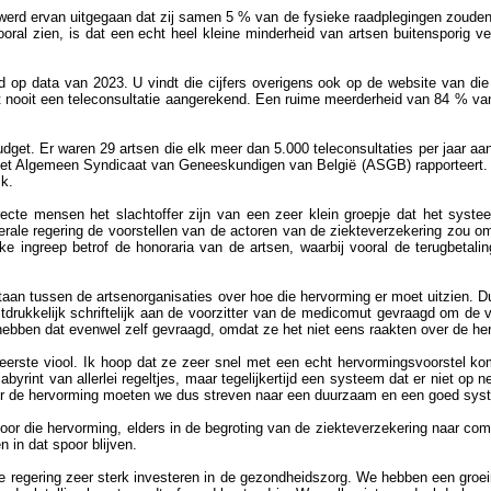
s, werd ervan uitgegaan dat zij samen 5 % van de fysieke raadplegingen zoude
oral zien, is dat een echt heel kleine minderheid van artsen buitensporig 
eerd op data van 2023. U vindt die cijfers overigens ook op de website van d
 nooit een teleconsultatie aangerekend. Een ruime meerderheid van 84 % van 
udget. Er waren 29 artsen die elk meer dan 5.000 teleconsultaties per jaar a
k het Algemeen Syndicaat van Geneeskundigen van België (ASGB) rapporteert
ik.
cte mensen het slachtoffer zijn van een zeer klein groepje dat het syste
rale regering de voorstellen van de actoren van de ziekteverzekering zou omz
e ingreep betrof de honoraria van de artsen, waarbij vooral de terugbetalin
taan tussen de artsenorganisaties over hoe die hervorming er moet uitzien. 
ukkelijk schriftelijk aan de voorzitter van de medicomut gevraagd om de ver
 hebben dat evenwel zelf gevraagd, omdat ze het niet eens raakten over de he
de eerste viool. Ik hoop dat ze zeer snel met een echt hervormingsvoorstel
rint van allerlei regeltjes, maar tegelijkertijd een systeem dat er niet op
t. Voor de hervorming moeten we dus streven naar een duurzaam en een goed sys
 voor die hervorming, elders in de begroting van de ziekteverzekering naar 
 in dat spoor blijven.
e regering zeer sterk investeren in de gezondheidszorg. We hebben een groe