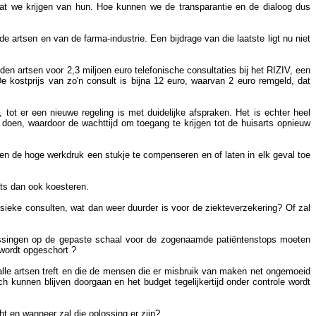
dat we krijgen van hun. Hoe kunnen we de transparantie en de dialoog dus
de artsen en van de farma-industrie. Een bijdrage van die laatste ligt nu niet
erden artsen voor 2,3 miljoen euro telefonische consultaties bij het RIZIV, een
e kostprijs van zo'n consult is bijna 12 euro, waarvan 2 euro remgeld, dat
tot er een nieuwe regeling is met duidelijke afspraken. Het is echter heel
 doen, waardoor de wachttijd om toegang te krijgen tot de huisarts opnieuw
en de hoge werkdruk een stukje te compenseren en of laten in elk geval toe
ts dan ook koesteren.
ysieke consulten, wat dan weer duurder is voor de ziekteverzekering? Of zal
oplossingen op de gepaste schaal voor de zogenaamde patiëntenstops moeten
 wordt opgeschort ?
alle artsen treft en die de mensen die er misbruik van maken net ongemoeid
 kunnen blijven doorgaan en het budget tegelijkertijd onder controle wordt
t en wanneer zal die oplossing er zijn?