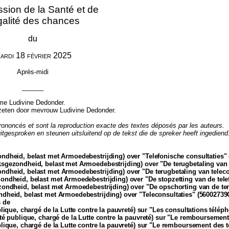
ion de la Santé et de
galité des chances
du
ardi
18
février
2025
Après-midi
______
Mme Ludivine Dedonder.
zeten door mevrouw Ludivine Dedonder.
prononcés et sont la reproduction exacte des textes déposés par les auteurs.
itgesproken en steunen uitsluitend op de tekst die de spreker heeft ingediend
dheid, belast met Armoedebestrijding) over "Telefonische consultaties"
gezondheid, belast met Armoedebestrijding) over "De terugbetaling van 
dheid, belast met Armoedebestrijding) over "De terugbetaling van telec
ndheid, belast met Armoedebestrijding) over "De stopzetting van de telef
ondheid, belast met Armoedebestrijding) over "De opschorting van de teru
heid, belast met Armoedebestrijding) over "Teleconsultaties" (56002739
s de
ique, chargé de la Lutte contre la pauvreté) sur "Les consultations télép
é publique, chargé de la Lutte contre la pauvreté) sur "Le remboursement
ique, chargé de la Lutte contre la pauvreté) sur "Le remboursement des t