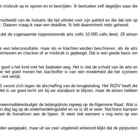
misbruik op te sporen en te bestrijden. Ik bestudeer zelf dagelijks waar die
orbeeld van de huisarts die tijd uittrekt voor zijn patiënt en die dat ook op
. Daarom vraag ik naar een deadline. Ik heb daaromtrent niets gehoord.
n dat de zogenaamde toppresterende arts zelfs 10.000 calls deed. 29 artsen
 een teleconsultatie, maar als er klachten worden beschreven, als de arts
imiseren en checken of er misbruik is gepleegd. Dat is een goede basis om
ooit u het kind met het badwater weg. Het is niet de schuld van de arts en
die het goed menen het slachtoffer is van een minderheid die het systeem
iet eerlijk.
verzet zich tegen de afschaffing van de terugbetaling. Het RIZIV heeft die
et is uw goed recht om bij uw standpunt te blijven, maar de artsen hebben
geneesmiddelenbudget de belangrijkste ingreep op de Algemene Raad. Wat is
n dag lag op de onderhandelingstafel en nu is dit er weer. Nochtans kampen
aat de huisartsen aan de lippen. Ik weet niet wanneer u nog eens op een
den aangepakt, maar uit uw zeer uitgebreid antwoord blijkt dat de pijnpunten