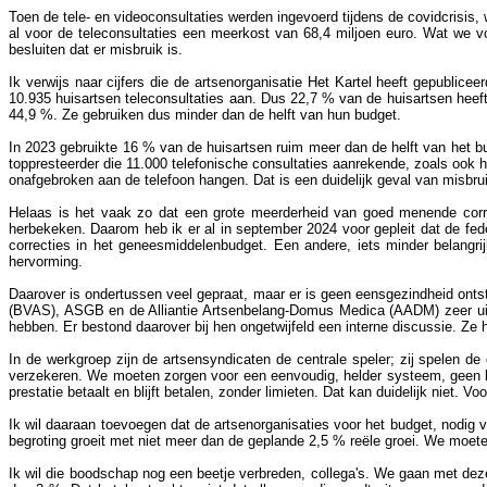
Toen de tele- en videoconsultaties werden ingevoerd tijdens de covidcrisi
al voor de teleconsultaties een meerkost van 68,4 miljoen euro. Wat we vo
besluiten dat er misbruik is.
Ik verwijs naar cijfers die de artsenorganisatie Het Kartel heeft gepublic
10.935 huisartsen teleconsultaties aan. Dus 22,7 % van de huisartsen heeft
44,9 %. Ze gebruiken dus minder dan de helft van hun budget.
In 2023 gebruikte 16 % van de huisartsen ruim meer dan de helft van het b
toppresteerder die 11.000 telefonische consultaties aanrekende, zoals oo
onafgebroken aan de telefoon hangen. Dat is een duidelijk geval van misbru
Helaas is het vaak zo dat een grote meerderheid van goed menende corre
herbekeken. Daarom heb ik er al in september 2024 voor gepleit dat de fede
correcties in het geneesmiddelenbudget. Een andere, iets minder belangrijk
hervorming.
Daarover is ondertussen veel gepraat, maar er is geen eensgezindheid onts
(BVAS), ASGB en de Alliantie Artsenbelang-Domus Medica (AADM) zeer uitdr
hebben. Er bestond daarover bij hen ongetwijfeld een interne discussie. Ze
In de werkgroep zijn de artsensyndicaten de centrale speler; zij spelen 
verzekeren. We moeten zorgen voor een eenvoudig, helder systeem, geen laby
prestatie betaalt en blijft betalen, zonder limieten. Dat kan duidelijk nie
Ik wil daaraan toevoegen dat de artsenorganisaties voor het budget, nodig
begroting groeit met niet meer dan de geplande 2,5 % reële groei. We moeten
Ik wil die boodschap nog een beetje verbreden, collega's. We gaan met dez