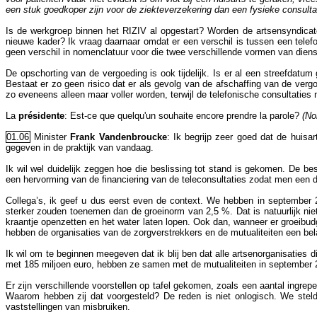
een stuk goedkoper zijn voor de ziekteverzekering dan een fysieke consulta
Is de werkgroep binnen het RIZIV al opgestart? Worden de artsensyndicate
nieuwe kader? Ik vraag daarnaar omdat er een verschil is tussen een telef
geen verschil in nomenclatuur voor die twee verschillende vormen van dien
De opschorting van de vergoeding is ook tijdelijk. Is er al een streefda
Bestaat er zo geen risico dat er als gevolg van de afschaffing van de verg
zo eveneens alleen maar voller worden, terwijl de telefonische consultaties n
La
présidente
: Est-ce que quelqu'un souhaite encore prendre la parole?
(No
01.06
Minister
Frank Vandenbroucke
: Ik begrijp zeer goed dat de huisa
gegeven in de praktijk van vandaag.
Ik wil wel duidelijk zeggen hoe die beslissing tot stand is gekomen. De be
een hervorming van de financiering van de teleconsultaties zodat men een 
Collega’s, ik geef u dus eerst even de context. We hebben in september 2
sterker zouden toenemen dan de groeinorm van 2,5 %. Dat is natuurlijk niet
kraantje openzetten en het water laten lopen. Ook dan, wanneer er groeibu
hebben de organisaties van de zorgverstrekkers en de mutualiteiten een bela
Ik wil om te beginnen meegeven dat ik blij ben dat alle artsenorganisaties
met 185 miljoen euro, hebben ze samen met de mutualiteiten in september 2
Er zijn verschillende voorstellen op tafel gekomen, zoals een aantal ingrep
Waarom hebben zij dat voorgesteld? De reden is niet onlogisch. We steld
vaststellingen van misbruiken.