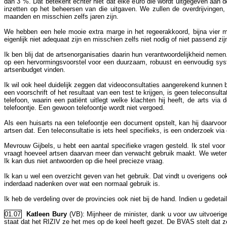
dan 3 %. Dat betekent echter niet dat elke euro die wordt uitgegeven aan
inzetten op het beheersen van die uitgaven. We zullen de overdrijvingen,
maanden en misschien zelfs jaren zijn.
We hebben een hele mooie extra marge in het regeerakkoord, bijna vier m
eigenlijk niet adequaat zijn en misschien zelfs niet nodig of niet passend zi
Ik ben blij dat de artsenorganisaties daarin hun verantwoordelijkheid neme
op een hervormingsvoorstel voor een duurzaam, robuust en eenvoudig syst
artsenbudget vinden.
Ik wil ook heel duidelijk zeggen dat videoconsultaties aangerekend kunnen 
een voorschrift of het resultaat van een test te krijgen, is geen teleconsult
telefoon, waarin een patiënt uitlegt welke klachten hij heeft, de arts v
telefoontje. Een gewoon telefoontje wordt niet vergoed.
Als een huisarts na een telefoontje een document opstelt, kan hij daarvoo
artsen dat. Een teleconsultatie is iets heel specifieks, is een onderzoek vi
Mevrouw Gijbels, u hebt een aantal specifieke vragen gesteld. Ik stel voor d
vraagt hoeveel artsen daarvan meer dan verwacht gebruik maakt. We weten
Ik kan dus niet antwoorden op die heel precieze vraag.
Ik kan u wel een overzicht geven van het gebruik. Dat vindt u overigens 
inderdaad nadenken over wat een normaal gebruik is.
Ik heb de verdeling over de provincies ook niet bij de hand. Indien u gedetail
01.07
Katleen Bury
(VB): Mijnheer de minister, dank u voor uw uitvoerig
staat dat het RIZIV ze het mes op de keel heeft gezet. De BVAS stelt dat ze