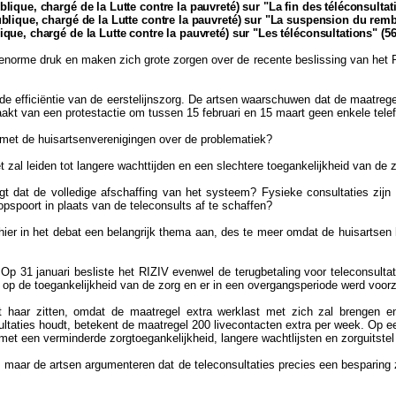
ique, chargé de la Lutte contre la pauvreté) sur "La fin des téléconsulta
ublique, chargé de la Lutte contre la pauvreté) sur "La suspension du re
que, chargé de la Lutte contre la pauvreté) sur "Les téléconsultations" (5
 enorme druk en maken zich grote zorgen over de recente beslissing van het 
 de efficiëntie van de eerstelijnszorg. De artsen waarschuwen dat de maatreg
kt van een protestactie om tussen 15 februari en 15 maart geen enkele telef
 met de huisartsenverenigingen over de problematiek?
t zal leiden tot langere wachttijden en een slechtere toegankelijkheid van de
gt dat de volledige afschaffing van het systeem? Fysieke consultaties zijn a
spoort in plaats van de teleconsults af te schaffen?
ier in het debat een belangrijk thema aan, des te meer omdat de huisartsen 
 Op 31 januari besliste het RIZIV evenwel de terugbetaling voor teleconsulta
 op de toegankelijkheid van de zorg en er in een overgangsperiode werd voorz
 haar zitten, omdat de maatregel extra werklast met zich zal brengen en
ultaties houdt, betekent de maatregel 200 livecontacten extra per week. Op ee
met een verminderde zorgtoegankelijkheid, langere wachtlijsten en zorguitste
 maar de artsen argumenteren dat de teleconsultaties precies een besparing 