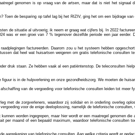
atregel genomen is op vraag van de artsen, maar dat is niet het signaal 
gen? Toen de besparing op tafel lag bij het RIZIV, ging het om een bijdrage van 
sten de situatie al uitvoerig; ik neem er graag wat cijfers bij. In 2022 facture
024 was er een groei van 7 % tegenover dezelfde periode een jaar eerder. D
e raadplegingen factureerden. Daarom zou u het systeem hebben opgeschort, 
ussen dat heel wat huisartsen weigeren om gratis telefonische consulten te
nder druk staan. Ze hebben vaak al een patiëntenstop. De teleconsulten hielp
 figuur is in de hulpverlening en onze gezondheidszorg. We moeten de huisar
 afschaffing van de vergoeding voor telefonische consulten leiden tot meer f
rleg met de zorgverleners, waardoor zij solidair en in onderling overleg 
 vergoeding voor de enige deeloplossing, namelijk de telefonische consulten,
moet kunnen worden ingegrepen, maar hier wordt er een maatregel genomen die 
ait per maand of een bepaald maximum, waardoor telefonische consulten toch
de aanrekening van telefonische consulten. Aan welke criteria wordt er gedach