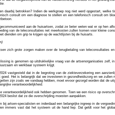
tie.
n daarbij betrokken? Indien de werkgroep nog niet werd opgestart, welke ti
onisch consult om een diagnose te stellen en een telefonisch consult om bloe
stbetoon.
tum gecommuniceerd aan de huisartsen, zodat ze beter weten wat er op hen af
oeding van de teleconsultaties net meerkosten zullen komen voor kleine cons
et dienden om grip te krijgen op de wachtlijsten bij de huisarts.
n)
rtsen zich grote zorgen maken over de terugbetaling van teleconsultaties e
slissing is genomen op uitdrukkelijke vraag van de artsenorganisaties zelf, i
duurzaam en werkbaar systeem krijgt.
024 vastgesteld dat in de begroting van de ziekteverzekering een aanzienli
 goed. Het is belangrijk dat we investeren in gezondheidszorg en we zullen n
dgetten zijn zoals we vandaag hebben, moet ervoor gezorgd worden dat de uitg
ngrijke verantwoordelijkheid.
 die verantwoordelijkheid ook hebben genomen. Toen we een risico op overschri
024 beslist dat ze die overschrijding moesten aanpakken.
en bij artsen-specialisten en inderdaad een belangrijke ingreep in de vergoedi
en immers vast dat het systeem uit de hand liep. Dat geldt voor het global