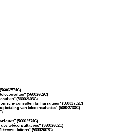
.
 (56002574C)
teleconsulten" (56002602C)
onsulten" (56002603C)
onische consulten bij huisartsen" (56002732C)
gbetaling van teleconsultaties" (56002738C)
C)
honiques" (56002574C)
 des téléconsultations" (56002602C)
éléconsultations" (56002603C)