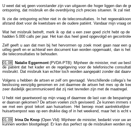
U weet dat wij geen voorstander zijn van uitgaven die hoger liggen dan de g
ontsporing, dat misbruik en die overdrijving zich precies situeren. Ik zal nie
Ik zie die ontsporing echter niet in de teleconsultaties. In het regeerakkoo
afstand doet voor de kwetsbare en de oudere patiënt. Vandaar mijn vraag o
Wat het misbruik betreft, merk ik op dat u een zeer goed zicht hebt op de
hadden 5.000 calls per jaar. Het kan dus heel goed opgevolgd en gecontrole
Zelf geeft u aan dat men bij het hervormen op zoek moet gaan naar een go
uitleg geeft en er achteraf een document kan worden opgemaakt, dan is he
die teleconsultaties te behouden.
01.08
Natalie Eggermont
(PVDA-PTB): Mijnheer de minister, met uw besli
de patiënt dat het kader en de regelgeving voor de telefonische consult
misbruikt. Dat misbruik kan echter toch worden aangepakt zonder dat daarvoo
Volgens u hebben de artsen er zelf om gevraagd. Verschillende collega’s h
beslissing eenzijdig genomen en zet daarmee de artsen het mes op de keel
zeer duidelijk gecommuniceerd dat zij niet tevreden zijn met de maatregel.
U hebt niet geantwoord op mijn vraag of daarmee de last van de besparing
er daarvan gekomen? De artsen voelen zich geviseerd. Ze kunnen immers san
we met een groot tekort aan huisartsen. Het beroep moet aantrekkelijke
huisartsenpost was op een drukke dag of in het weekend, maar het is echt w
01.09
Irina De Knop
(Open Vld): Mijnheer de minister, bedankt voor uw an
kunnen worden blootgelegd. Er kan dus perfect op de misbruiken worden in