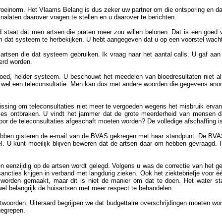
roeinorm. Het Vlaams Belang is dus zeker uw partner om die ontsporing en dat 
t nalaten daarover vragen te stellen en u daarover te berichten.
rd staat dat men artsen die praten meer zou willen belonen. Dat is een goed vo
m dat systeem te herbekijken. U hebt aangegeven dat u op een voorstel wacht
 artsen die dat systeem gebruiken. Ik vraag naar het aantal calls. U gaf aa
erd worden.
ed, helder systeem. U beschouwt het meedelen van bloedresultaten niet als
t wel een teleconsultatie. Men kan dus met andere woorden die gegevens anon
ssing om teleconsultaties niet meer te vergoeden wegens het misbruik ervan g
aties ontbraken. U vindt het jammer dat de grote meerderheid van mensen 
r de teleconsultaties afgeschaft moeten worden? De volledige afschaffing is n
ebben gisteren de e-mail van de BVAS gekregen met haar standpunt. De BVAS 
. U kunt moeilijk blijven beweren dat de artsen daar om hebben gevraagd. H
en eenzijdig op de artsen wordt gelegd. Volgens u was de correctie van het 
cties krijgen in verband met langdurig zieken. Ook het ziektebriefje voor éé
r worden gemaakt, maar dit is niet de manier om dat te doen. Het water st
el belangrijk de huisartsen met meer respect te behandelen.
twoorden. Uiteraard begrijpen we dat budgettaire overschrijdingen moeten wor
gegrepen.