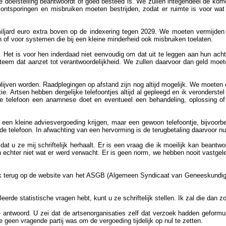
 de doelstelling beantwoordt of goed besteed is. We zullen integendeel de 
 ontsporingen en misbruiken moeten bestrijden, zodat er ruimte is voor wat 
iljard euro extra boven op de indexering tegen 2029. We moeten vermijden d
jn of voor systemen die bij een kleine minderheid ook misbruiken toelaten.
n. Het is voor hen inderdaad niet eenvoudig om dat uit te leggen aan hun ach
eem dat aanzet tot verantwoordelijkheid. We zullen daarvoor dan geld moete
blijven worden. Raadplegingen op afstand zijn nog altijd mogelijk. We moeten 
atie. Artsen hebben dergelijke telefoontjes altijd al gepleegd en ik veronderst
ia de telefoon een anamnese doet en eventueel een behandeling, oplossing of
r een kleine adviesvergoeding krijgen, maar een gewoon telefoontje, bijvoor
a de telefoon. In afwachting van een hervorming is de terugbetaling daarvoor n
at u ze mij schriftelijk herhaalt. Er is een vraag die ik moeilijk kan beantw
 echter niet wat er werd verwacht. Er is geen norm, we hebben nooit vastge
ook terug op de website van het ASGB (Algemeen Syndicaat van Geneeskundige
leerde statistische vragen hebt, kunt u ze schriftelijk stellen. Ik zal die dan z
e antwoord. U zei dat de artsenorganisaties zelf dat verzoek hadden geformu
 geen vragende partij was om de vergoeding tijdelijk op nul te zetten.