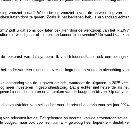
ming voorziet u dan? Welke timing voorziet u voor de ontwikkeling van het
dresultaten door te geven. Zoals ik het begrepen heb, is er vandaag echter
komt? Zult u dat soms ook laten bekijken door de werkgroep van het RIZIV?
ulten die wel digitaal of telefonisch kunnen plaatsvinden? De wachtzaal kan
n de toekomst van dat systeem. Ik vind teleconsultaties ook een belangrijk
n het kader van een discussie over de begroting en vooral in afwachting van
jke ontsporing van de uitgaven dreigde, waardoor de uitgaven in 2025 veel
og meer investeren in gezondheidszorg. Dat is echter niet hetzelfde als het
aven binnen de limieten en afspraken van de budgetten blijven. Op dat vlak
jding vaststelden van het budget voor de artsenhonoraria voor het jaar 2024
ng van teleconsultaties. Dat gebeurde op voorstel van de artsenorganisaties.
e budget, maar ook voor een aantal – gelukkig heel beperkte – duidelijke