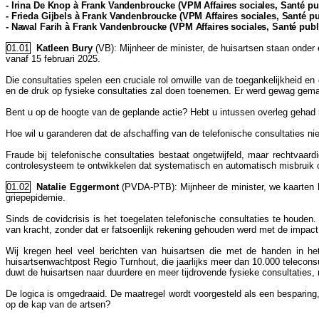
- Irina De Knop à Frank Vandenbroucke (VPM Affaires sociales, Santé publ
- Frieda Gijbels à Frank Vandenbroucke (VPM Affaires sociales, Santé p
- Nawal Farih à Frank Vandenbroucke (VPM Affaires sociales, Santé publi
01.01
Katleen Bury
(VB): Mijnheer de minister, de huisartsen staan onder
vanaf 15 februari 2025.
Die consultaties spelen een cruciale rol omwille van de toegankelijkheid en
en de druk op fysieke consultaties zal doen toenemen. Er werd gewag gemaa
Bent u op de hoogte van de geplande actie? Hebt u intussen overleg gehad
Hoe wil u garanderen dat de afschaffing van de telefonische consultaties nie
Fraude bij telefonische consultaties bestaat ongetwijfeld, maar rechtvaardi
controlesysteem te ontwikkelen dat systematisch en automatisch misbruik op
01.02
Natalie Eggermont
(PVDA-PTB): Mijnheer de minister, we kaarten h
griepepidemie.
Sinds de covidcrisis is het toegelaten telefonische consultaties te houden.
van kracht, zonder dat er fatsoenlijk rekening gehouden werd met de impact
Wij kregen heel veel berichten van huisartsen die met de handen in het
huisartsenwachtpost Regio Turnhout, die jaarlijks meer dan 10.000 telecons
duwt de huisartsen naar duurdere en meer tijdrovende fysieke consultaties, 
De logica is omgedraaid. De maatregel wordt voorgesteld als een besparing,
op de kap van de artsen?