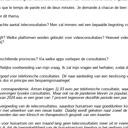
s que le temps de parole est de deux minutes. Je demande à chacun de bien v
r dit thema.
achte aantal teleconsultaties? Men zal immers wel een bepaalde begroting v
ijft? Welke platformen worden gebruikt voor videoconsultaties? Hoeveel vide
ij?
erschillende provincies? Via welke apps verliepen de consultaties?
iftelijke voorbereiding van mijn vraag. Ik zal mijn vragen wel herhalen, zodat
vergoed voor telefonische consultaties. Dit naar aanleiding van een besliss
is dus in principe een besparingsmaatregel.
e coronapandemie. Artsen krijgen 11,93 euro per tele­fonische consultatie, wa
en vervingen fysieke consultaties. Maar ook na de pandemie bleven ze popula
van 2024 was er een groei van 7 procent tegenover dezelfde periode een jaar ee
vergoeding van de teleconsultaties, waardoor huisartsen naar goed­dunken ko
n met uitwerken van een nieuw kader. Daarbij wordt gekeken naar zowel de 
worden dan een klinisch en therapeutisch gesprek van een kwartier.
p voor huisartsen om een maand lang geen teleconsultaties meer uit te voe
ees ik dat de toegankelijkheid van de huisartsenzorg hierdoor in het gedrang