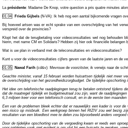
La
présidente
: Madame De Knop, votre question a pris quatre minutes alor
01.04
Frieda Gijbels
(N-VA): Ik heb nog een aantal bijkomende vragen ove
Bij hoeveel artsen was er echt sprake van een overschrijding van het verw
verspreid over de provincies?
Klopt het dat de terugbetaling voor videoconsultaties wel nog behouden bl
hierin, met name CM en Solidaris? Hebben zij hier ook financiële belangen b
Wat is uw plan in verband met de teleconsultaties en videoconsultaties?
Kunt u voor de videoconsultaties cijfers geven van de laatste jaren en de v
01.05
Nawal Farih
(cd&v): Mevrouw de voorzitster, ik verwijs naar de schr
Geachte minister, vanaf 15 februari worden huisartsen tijdelijk niet meer 
de overschrijding van het gezondheidszorgbudget. De tijdelijke opschorting 
Het idee om telefonische raad­plegingen terug te betalen ontstond tijdens d
dat de maatregel tijdelijk en budgetneutraal zou zijn, want de raadpleging
6,3 miljoen keer voor een telefonisch consult, en in de eerste tien maanden 
Een van de problemen bleek echter dat er nauwelijks een kader is voor de 
een risico op misbruik. Een werkgroep binnen het RIZIV zou wel bezig zij
resultaten van een bloedtest mee te delen zou bijvoorbeeld anders vergoed 
Door de tijdelijke opschorting van de vergoeding kwam er reeds een oproe
voor patiënten vaak niet evident is om vlot bij een huisarts te geraken, vr