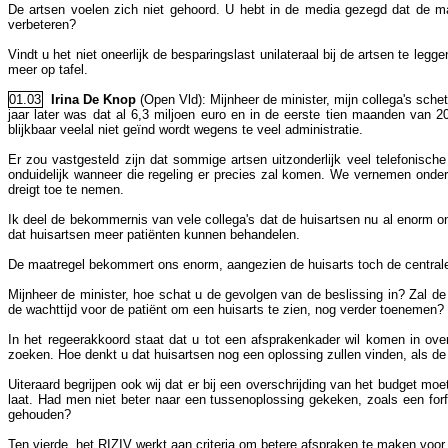
De artsen voelen zich niet gehoord. U hebt in de media gezegd dat de ma
verbeteren?
Vindt u het niet oneerlijk de besparingslast unilateraal bij de artsen te leg
meer op tafel.
01.03
Irina De Knop
(Open Vld): Mijnheer de minister, mijn collega's schet
jaar later was dat al 6,3 miljoen euro en in de eerste tien maanden van 2
blijkbaar veelal niet geïnd wordt wegens te veel administratie.
Er zou vastgesteld zijn dat sommige artsen uitzonderlijk veel telefonisch
onduidelijk wanneer die regeling er precies zal komen. We vernemen ondert
dreigt toe te nemen.
Ik deel de bekommernis van vele collega's dat de huisartsen nu al enorm o
dat huisartsen meer patiënten kunnen behandelen.
De maatregel bekommert ons enorm, aangezien de huisarts toch de centrale
Mijnheer de minister, hoe schat u de gevolgen van de beslissing in? Zal de
de wachttijd voor de patiënt om een huisarts te zien, nog verder toenemen?
In het regeerakkoord staat dat u tot een afsprakenkader wil komen in ove
zoeken. Hoe denkt u dat huisartsen nog een oplossing zullen vinden, als de
Uiteraard begrijpen ook wij dat er bij een overschrijding van het budget 
laat. Had men niet beter naar een tussenoplossing gekeken, zoals een forf
gehouden?
Ten vierde, het RIZIV werkt aan criteria om betere afspraken te maken voor 