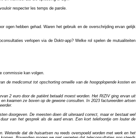
ouloir respecter les temps de parole.
oor ogen hebben gehad. Waren het gebruik en de overschrijding ervan gelijk
oconsultaties verlopen via de Doktr-app? Welke rol spelen de mutualiteiten
 de commissie kan volgen.
ing van de medicomut tot opschorting omwille van de hoogoplopende kosten en
arvan 2 euro door de patiënt betaald moest ­worden. Het RIZIV ging ervan uit
ir, en ­kwamen ze boven op de gewone consulten. In 2023 factureerden artsen
rder. ​
sten doorgeven. De meesten doen dit uiteraard correct, maar er bestaat wel
duur van het gesprek als de aard ervan. Een kort telefoontje om louter de
ren. Wetende dat de huisartsen nu reeds overspoeld worden met werk en het
 zal komen. Bovendien mogen we niet vergeten dat teleconsultaties nog steeds