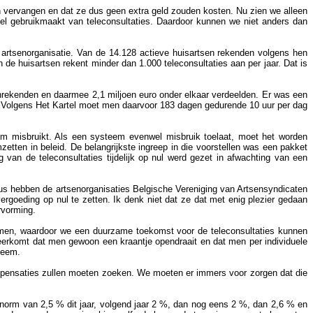
n vervangen en dat ze dus geen extra geld zouden kosten. Nu zien we alleen
veel gebruikmaakt van teleconsultaties. Daardoor kunnen we niet anders dan
ie artsenorganisatie. Van de 14.128 actieve huisartsen rekenden volgens hen
de huisartsen rekent minder dan 1.000 teleconsultaties aan per jaar. Dat is
anrekenden en daarmee 2,1 miljoen euro onder elkaar verdeelden. Er was een
. Volgens Het Kartel moet men daarvoor 183 dagen gedurende 10 uur per dag
em misbruikt. Als een systeem evenwel misbruik toelaat, moet het worden
etten in beleid. De belangrijkste ingreep in die voorstellen was een pakket
g van de teleconsultaties tijdelijk op nul werd gezet in afwachting van een
Dus hebben de artsenorganisaties Belgische Vereniging van Artsensyndicaten
goeding op nul te zetten. Ik denk niet dat ze dat met enig plezier gedaan
rvorming.
 komen, waardoor we een duurzame toekomst voor de teleconsultaties kunnen
 neerkomt dat men gewoon een kraantje opendraait en dat men per individuele
teem.
compensaties zullen moeten zoeken. We moeten er immers voor zorgen dat die
inorm van 2,5 % dit jaar, volgend jaar 2 %, dan nog eens 2 %, dan 2,6 % en