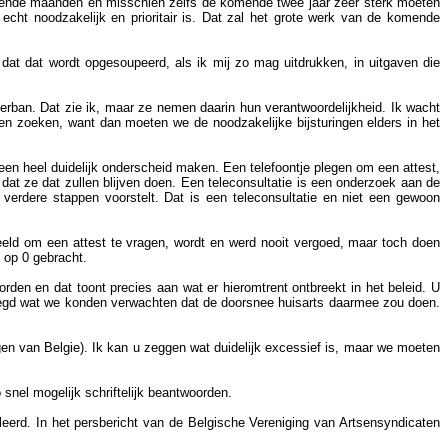
komende maanden en misschien zelfs de komende twee jaar zeer sterk moeten
echt noodzakelijk en prioritair is. Dat zal het grote werk van de komende
at dat wordt opgesoupeerd, als ik mij zo mag uitdrukken, in uitgaven die
terban. Dat zie ik, maar ze nemen daarin hun verantwoordelijkheid. Ik wacht
n zoeken, want dan moeten we de noodzakelijke bijsturingen elders in het
een heel duidelijk onderscheid maken. Een telefoontje plegen om een attest,
el dat ze dat zullen blijven doen. Een teleconsultatie is een onderzoek aan de
 verdere stappen voorstelt. Dat is een teleconsultatie en niet een gewoon
beeld om een attest te vragen, wordt en werd nooit vergoed, maar toch doen
u op 0 gebracht.
oorden en dat toont precies aan wat er hieromtrent ontbreekt in het beleid. U
legd wat we konden verwachten dat de doorsnee huisarts daarmee zou doen.
n van Belgie). Ik kan u zeggen wat duidelijk excessief is, maar we moeten
o snel mogelijk schriftelijk beantwoorden.
leerd. In het persbericht van de Belgische Vereniging van Artsensyndicaten