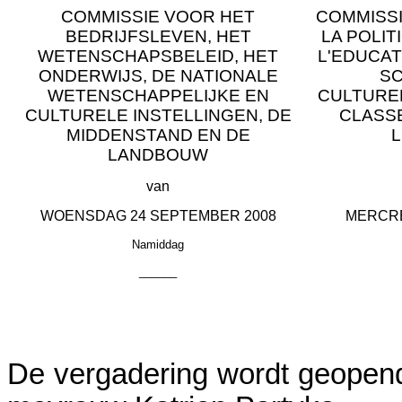
COMMISSIE VOOR HET
COMMISSI
BEDRIJFSLEVEN, HET
LA POLIT
WETENSCHAPSBELEID, HET
L'EDUCAT
ONDERWIJS, DE NATIONALE
SC
WETENSCHAPPELIJKE EN
CULTUREL
CULTURELE INSTELLINGEN, DE
CLASS
MIDDENSTAND EN DE
L
LANDBOUW
van
WOENSDAG
24
SEPTEMBER
2008
MERCR
Namiddag
______
De vergadering wordt geopen